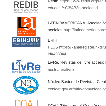
RedIb
https://www.redib.org/rec
educaci%C3%B3n-sociedad
LATINOAMERICANA. Asociación d
sociales
http://latinoamericanar
ERIH
PLUS
https://kanalregister.hkdir
id=498944
LivRe. Revistas de livre acceso
nucleares/livre
Núcleo Básico de Revistas Cient
conicet.gov.ar/sitio/comunicacion
DOAJ (Directory of Open Acces