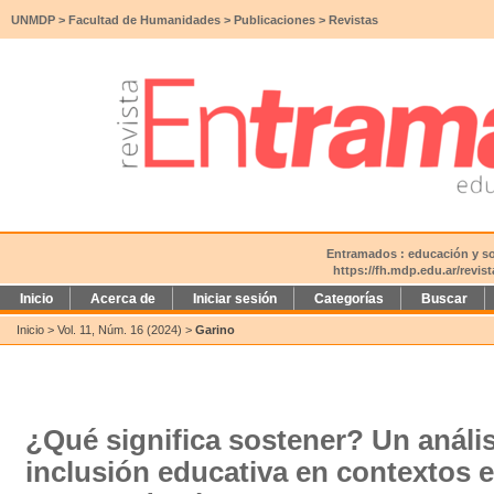
UNMDP
>
Facultad de Humanidades
>
Publicaciones
>
Revistas
Entramados : educación y soc
https://fh.mdp.edu.ar/revi
Inicio
Acerca de
Iniciar sesión
Categorías
Buscar
Inicio
>
Vol. 11, Núm. 16 (2024)
>
Garino
¿Qué significa sostener? Un análisi
inclusión educativa en contextos 