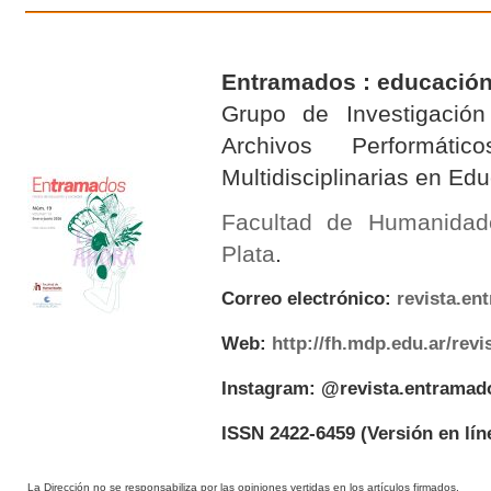
Entramados : educación
Grupo de Investigación 
Archivos Performáti
Multidisciplinarias en E
Facultad de Humanidad
Plata
.
Correo electrónico:
revista.e
Web:
http://fh.mdp.edu.ar/rev
Instagram: @revista.entramad
ISSN 2422-6459
(Versión en lín
La Dirección no se responsabiliza por las opiniones vertidas en los artículos firmados.