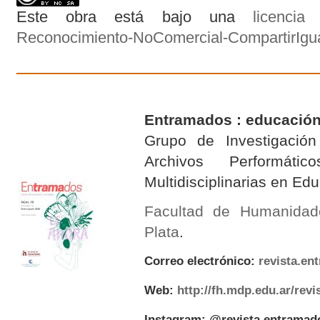
Este obra está bajo una
licenci
Reconocimiento-NoComercial-CompartirIgual
Entramados : educación
Grupo de Investigación 
Archivos Performáti
Multidisciplinarias en E
Facultad de Humanidad
Plata
.
Correo electrónico:
revista.e
Web:
http://fh.mdp.edu.ar/rev
Instagram: @revista.entramad