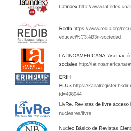
Latindex
http://www.latindex.una
RedIb
https://www.redib.org/rec
educaci%C3%B3n-sociedad
LATINOAMERICANA. Asociación d
sociales
http://latinoamericanar
ERIH
PLUS
https://kanalregister.hkdir
id=498944
LivRe. Revistas de livre acceso
nucleares/livre
Núcleo Básico de Revistas Cient