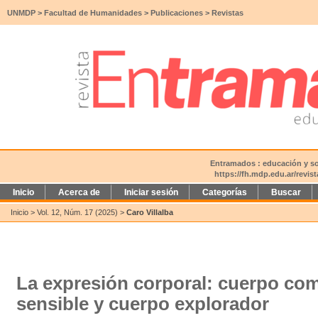
UNMDP
>
Facultad de Humanidades
>
Publicaciones
>
Revistas
Entramados : educación y soc
https://fh.mdp.edu.ar/revi
Inicio
Acerca de
Iniciar sesión
Categorías
Buscar
Inicio
>
Vol. 12, Núm. 17 (2025)
>
Caro Villalba
La expresión corporal: cuerpo com
sensible y cuerpo explorador