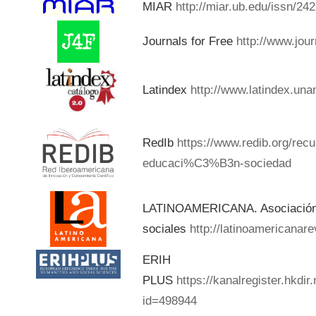
MIAR
http://miar.ub.edu/issn/24
Journals for Free
http://www.jou
Latindex
http://www.latindex.una
RedIb
https://www.redib.org/rec
educaci%C3%B3n-sociedad
LATINOAMERICANA. Asociación d
sociales
http://latinoamericanar
ERIH
PLUS
https://kanalregister.hkdir
id=498944