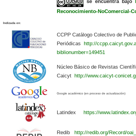
se encuentra bajo
Reconocimiento-NoComercial-Com
Indizada en
:
CCPP Catálogo Colectivo de Publi
Periódicas
http://ccpp.caicyt.gov.a
biblionumber=149451
Núcleo Básico de Revistas Científ
Caicyt
http://www.caicyt-conicet.g
Google académico (en proceso de actualización)
Latindex
https://www.latindex.or
Redib
http://redib.org/Record/oai