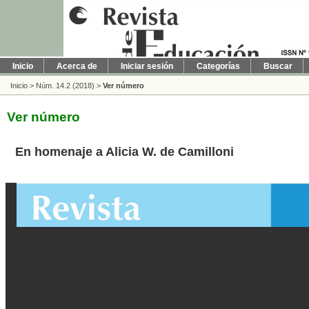
Inicio
Acerca de
Iniciar sesión
Categorías
Buscar
Inicio
>
Núm. 14.2 (2018)
>
Ver número
Ver número
En homenaje a Alicia W. de Camilloni