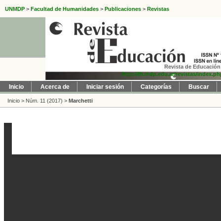
UNMDP
>
Facultad de Humanidades
>
Publicaciones
>
Revistas
Revista de Educación 
http://fh.mdp.edu.ar/revistas/index.p
Inicio
Acerca de
Iniciar sesión
Categorías
Buscar
Inicio
>
Núm. 11 (2017)
>
Marchetti