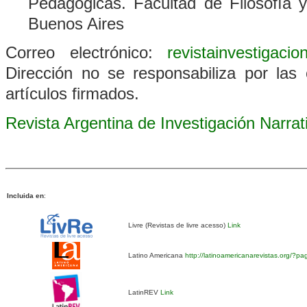
Pedagógicas. Facultad de Filosofía 
Buenos Aires
Correo electrónico:
revistainvestigaci
Dirección no se responsabiliza por las 
artículos firmados.
Revista Argentina de Investigación Narra
Incluida en
:
Livre (Revistas de livre acesso)
Link
Latino Americana
http://latinoamericanarevistas.org/?p
LatinREV
Link