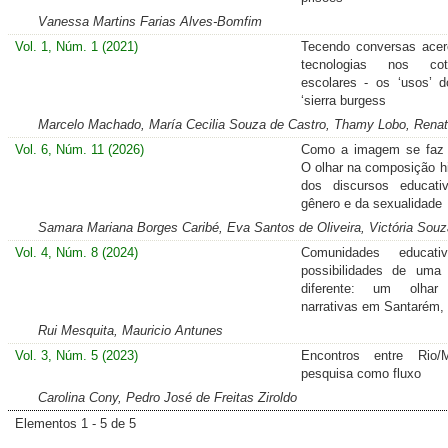
Vanessa Martins Farias Alves-Bomfim
Vol. 1, Núm. 1 (2021)
Tecendo conversas ace
tecnologias nos coti
escolares - os ‘usos’ d
‘sierra burgess
Marcelo Machado, María Cecilia Souza de Castro, Thamy Lobo, Rena
Vol. 6, Núm. 11 (2026)
Como a imagem se faz 
O olhar na composição hi
dos discursos educati
gênero e da sexualidade
Samara Mariana Borges Caribé, Eva Santos de Oliveira, Victória Sou
Vol. 4, Núm. 8 (2024)
Comunidades educat
possibilidades de uma
diferente: um olhar
narrativas em Santarém,
Rui Mesquita, Mauricio Antunes
Vol. 3, Núm. 5 (2023)
Encontros entre Rio/
pesquisa como fluxo
Carolina Cony, Pedro José de Freitas Ziroldo
Elementos 1 - 5 de 5