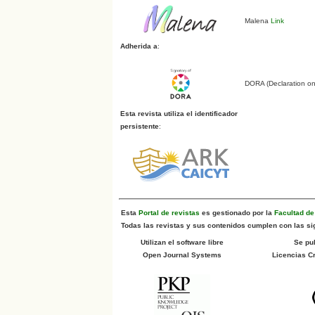
Malena
Link
Adherida a
:
DORA (Declaration o
Esta revista utiliza el identificador
persistente
:
Esta
Portal de revistas
es gestionado por la
Facultad d
Todas las revistas y sus contenidos cumplen con las sig
Utilizan el software libre
Se pu
Open Journal Systems
Licencias 