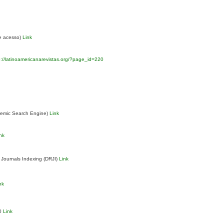
re acesso)
Link
://latinoamericanarevistas.org/?page_id=220
demic Search Engine)
Link
nk
 Journals Indexing (DRJI)
Link
nk
.0
Link