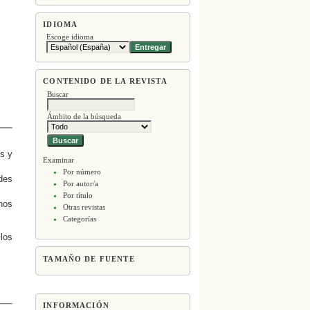
IDIOMA
Escoge idioma
CONTENIDO DE LA REVISTA
Buscar
Ámbito de la búsqueda
s y
Examinar
Por número
des
Por autor/a
Por título
nos
Otras revistas
Categorías
 los
TAMAÑO DE FUENTE
INFORMACIÓN