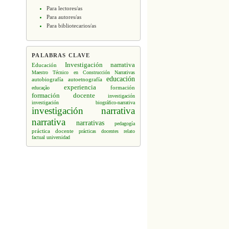
Para lectores/as
Para autores/as
Para bibliotecarios/as
PALABRAS CLAVE
Investigación narrativa
Educación
Maestro Técnico en Construcción
Narrativas
educación
autobiografía
autoetnografía
experiencia
formación
educação
formación docente
investigación
investigación biográfico-narrativa
investigación narrativa
narrativa
narrativas
pedagogía
práctica docente
prácticas docentes
relato
factual
universidad