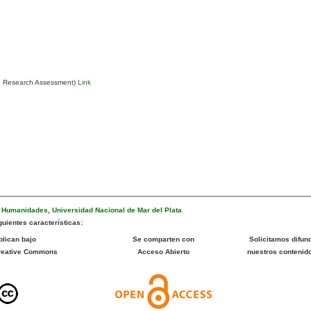
n Research Assessment)
Link
e Humanidades
,
Universidad Nacional de Mar del Plata
uientes características:
blican bajo
Se comparten con
Solicitamos difund
Creative Commons
Acceso Abierto
nuestros contenid