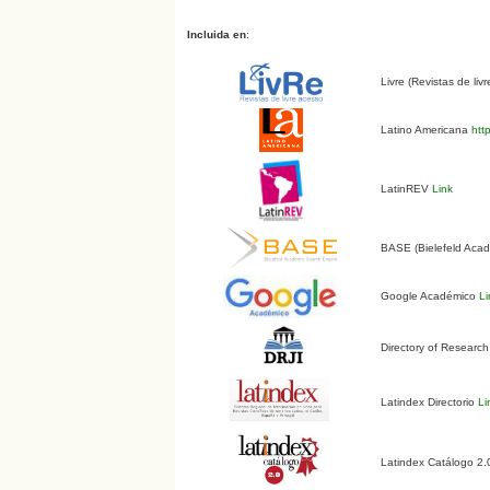
Incluida en
:
Livre (Revistas de liv
Latino Americana
http
LatinREV
Link
BASE (Bielefeld Aca
Google Académico
Li
Directory of Research
Latindex Directorio
Li
Latindex Catálogo 2