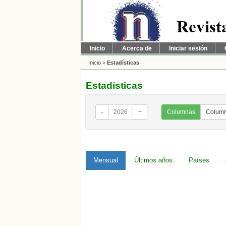
Inicio
Acerca de
Iniciar sesión
Inicio
>
Estadísticas
Estadísticas
-
2026
+
Columnas
Column
Mensual
Últimos años
Países