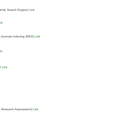
demic Search Engine)
Link
nk
 Journals Indexing (DRJI)
Link
nk
.0
Link
n Research Assessment)
Link