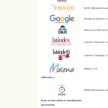
BASE (Bielefeld Aca
Google Académico
Li
Directory of Research
Latindex Directorio
Li
Latindex Catálogo 2
Malena
Link
Adherida a
:
DORA (Declaration o
Esta revista utiliza el identificador
persistente
: