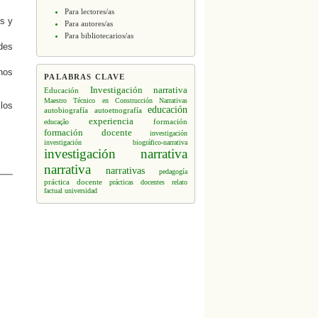
Para lectores/as
s y
Para autores/as
Para bibliotecarios/as
des
nos
PALABRAS CLAVE
Investigación narrativa
Educación
Maestro Técnico en Construcción
Narrativas
 los
educación
autobiografía
autoetnografía
experiencia
formación
educação
formación docente
investigación
investigación biográfico-narrativa
investigación narrativa
narrativa
narrativas
pedagogía
práctica docente
prácticas docentes
relato
factual
universidad