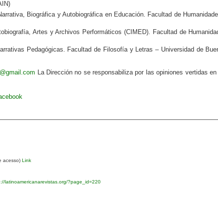
AIN)
arrativa, Biográfica y Autobiográfica en Educación. Facultad de Humanidade
obiografía, Artes y Archivos Performáticos
(CIMED). Facultad de Humanida
rativas Pedagógicas. Facultad de Filosofía y Letras – Universidad de Bue
va@gmail.com
La Dirección no se responsabiliza por las opiniones vertidas en
Facebook
re acesso)
Link
://latinoamericanarevistas.org/?page_id=220