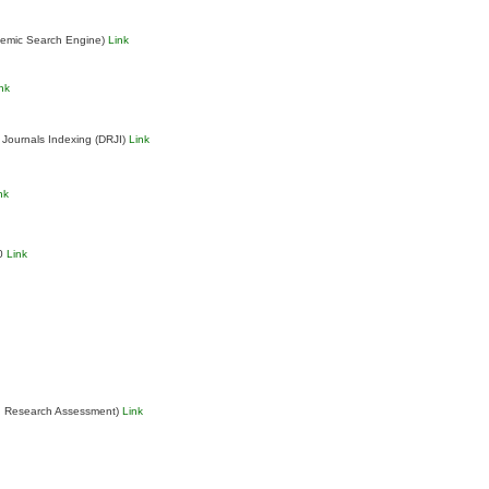
demic Search Engine)
Link
nk
 Journals Indexing (DRJI)
Link
nk
.0
Link
n Research Assessment)
Link