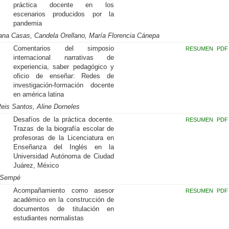
práctica docente en los
escenarios producidos por la
pandemia
sana Casas, Candela Orellano, María Florencia Cánepa
Comentarios del simposio
RESUMEN
PDF
internacional narrativas de
experiencia, saber pedagógico y
oficio de enseñar: Redes de
investigación-formación docente
en américa latina
eis Santos, Aline Dorneles
Desafíos de la práctica docente.
RESUMEN
PDF
Trazas de la biografía escolar de
profesoras de la Licenciatura en
Enseñanza del Inglés en la
Universidad Autónoma de Ciudad
Juárez, México
s Sempé
Acompañamiento como asesor
RESUMEN
PDF
académico en la construcción de
documentos de titulación en
estudiantes normalistas