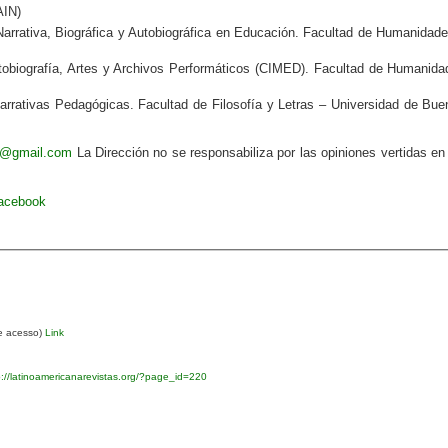
AIN)
arrativa, Biográfica y Autobiográfica en Educación. Facultad de Humanidade
obiografía, Artes y Archivos Performáticos
(CIMED). Facultad de Humanida
rativas Pedagógicas. Facultad de Filosofía y Letras – Universidad de Bue
va@gmail.com
La Dirección no se responsabiliza por las opiniones vertidas en
Facebook
re acesso)
Link
://latinoamericanarevistas.org/?page_id=220