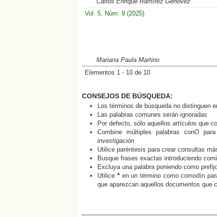
Carlos Enrique Ramírez Genovez
Vol. 5, Núm. 9 (2025)
Mariana Paula Martino
Elementos 1 - 10 de 10
CONSEJOS DE BÚSQUEDA:
Los términos de búsqueda no distinguen 
Las palabras comunes serán ignoradas
Por defecto, sólo aquellos artículos que 
Combine múltiples palabras con
O
para 
investigación
Utilice paréntesis para crear consultas má
Busque frases exactas introduciendo comil
Excluya una palabra poniendo como prefi
Utilice
*
en un término como comodín para 
que aparezcan aquellos documentos que co