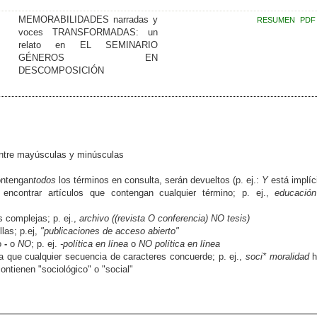
MEMORABILIDADES narradas y
RESUMEN
PDF
voces TRANSFORMADAS: un
relato en EL SEMINARIO
GÉNEROS EN
DESCOMPOSICIÓN
entre mayúsculas y minúsculas
contengan
todos
los términos en consulta, serán devueltos (p. ej.:
Y
está implíc
encontrar artículos que contengan cualquier término; p. ej.,
educació
s complejas; p. ej.,
archivo ((revista O conferencia) NO tesis)
las; p.ej,
"publicaciones de acceso abierto"
jo
-
o
NO
; p. ej.
-política en línea
o
NO política en línea
que cualquier secuencia de caracteres concuerde; p. ej.,
soci* moralidad
h
ntienen "sociológico" o "social"