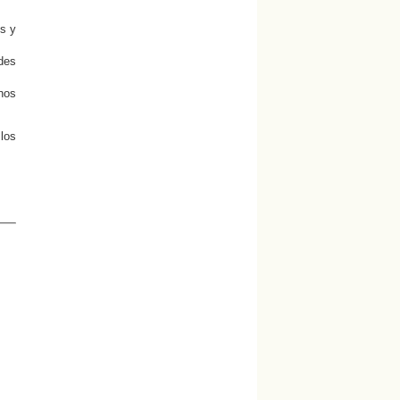
s y
des
nos
 los