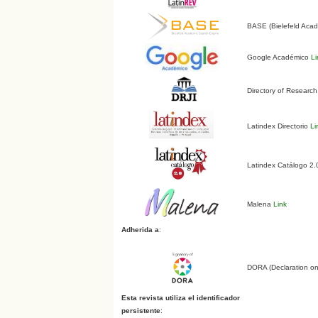
BASE (Bielefeld Aca
Google Académico
Li
Directory of Research
Latindex Directorio
Li
Latindex Catálogo 2
Malena
Link
Adherida a
:
DORA (Declaration o
Esta revista utiliza el identificador
persistente
: