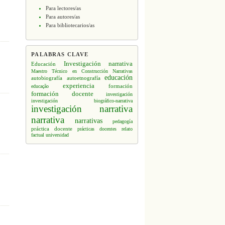
Para lectores/as
Para autores/as
Para bibliotecarios/as
PALABRAS CLAVE
Investigación narrativa
Educación
Maestro Técnico en Construcción
Narrativas
educación
autobiografía
autoetnografía
experiencia
formación
educação
formación docente
investigación
investigación biográfico-narrativa
investigación narrativa
narrativa
narrativas
pedagogía
práctica docente
prácticas docentes
relato
factual
universidad