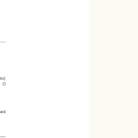
ito)
n O
ará