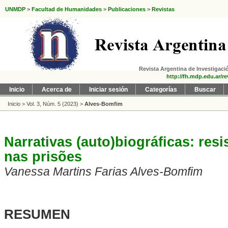
UNMDP
>
Facultad de Humanidades
>
Publicaciones
>
Revistas
Revista Argentina de Investigació
http://fh.mdp.edu.ar/re
Inicio
Acerca de
Iniciar sesión
Categorías
Buscar
Inicio
>
Vol. 3, Núm. 5 (2023)
>
Alves-Bomfim
Narrativas (auto)biográficas: res
nas prisões
Vanessa Martins Farias Alves-Bomfim
RESUMEN