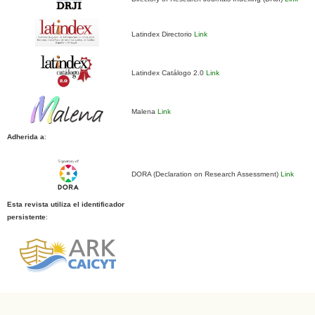
Latindex Directorio
Link
Latindex Catálogo 2.0
Link
Malena
Link
Adherida a
:
DORA (Declaration on Research Assessment)
Link
Esta revista utiliza el identificador
persistente
: