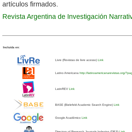
artículos firmados.
Revista Argentina de Investigación Narrat
Incluida en
:
Livre (Revistas de livre acesso)
Link
Latino Americana
http://latinoamericanarevistas.org/?p
LatinREV
Link
BASE (Bielefeld Academic Search Engine)
Link
Google Académico
Link
Directory of Research Journals Indexing (DRJI)
Link