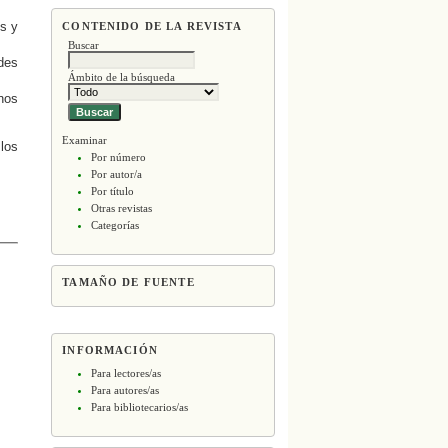
s y
CONTENIDO DE LA REVISTA
Buscar
des
Ámbito de la búsqueda
nos
Examinar
 los
Por número
Por autor/a
Por título
Otras revistas
Categorías
TAMAÑO DE FUENTE
INFORMACIÓN
Para lectores/as
Para autores/as
Para bibliotecarios/as