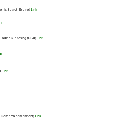
demic Search Engine)
Link
nk
 Journals Indexing (DRJI)
Link
nk
.0
Link
n Research Assessment)
Link