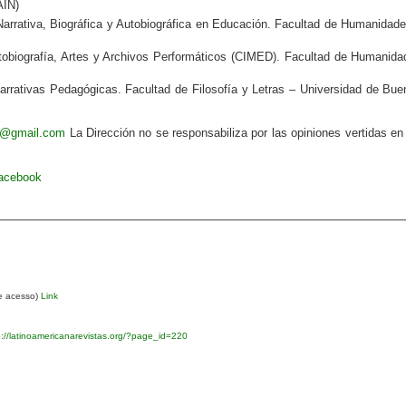
AIN)
arrativa, Biográfica y Autobiográfica en Educación. Facultad de Humanidade
obiografía, Artes y Archivos Performáticos
(CIMED). Facultad de Humanida
rativas Pedagógicas. Facultad de Filosofía y Letras – Universidad de Bue
va@gmail.com
La Dirección no se responsabiliza por las opiniones vertidas en
Facebook
re acesso)
Link
://latinoamericanarevistas.org/?page_id=220