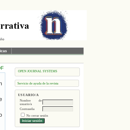
año
ticas
DF
OPEN JOURNAL SYSTEMS
n
Servicio de ayuda de la revista
USUARIO/A
e
Nombre de
usuario/a
Contraseña
o
No cerrar sesión