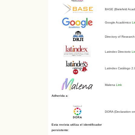
BASE (Bielefeld Aca
Google Académico
Li
Directory of Research
Latindex Directorio
Li
Latindex Catálogo 2
Malena
Link
Adherida a
:
DORA (Declaration o
Esta revista utiliza el identificador
persistente
: