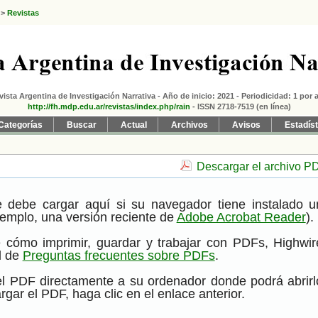
>
Revistas
vista Argentina de Investigación Narrativa - Año de inicio: 2021 - Periodicidad: 1 por 
http://fh.mdp.edu.ar/revistas/index.php/rain
- ISSN 2718-7519 (en línea)
Categorías
Buscar
Actual
Archivos
Avisos
Estadís
Descargar el archivo P
 debe cargar aquí si su navegador tiene instalado u
emplo, una versión reciente de
Adobe Acrobat Reader
).
 cómo imprimir, guardar y trabajar con PDFs, Highwir
l de
Preguntas frecuentes sobre PDFs
.
el PDF directamente a su ordenador donde podrá abrirl
gar el PDF, haga clic en el enlace anterior.