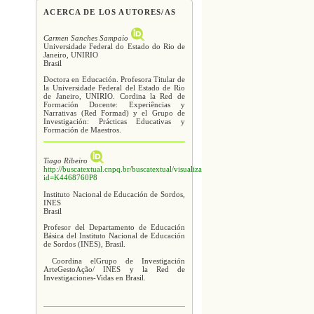
ACERCA DE LOS AUTORES/AS
Carmen Sanches Sampaio
Universidade Federal do Estado do Rio de
Janeiro, UNIRIO
Brasil
Doctora en Educación. Profesora Titular de
la Universidade Federal del Estado de Rio
de Janeiro, UNIRIO. Cordina la Red de
Formación Docente: Experiências y
Narrativas (Red Formad) y el Grupo de
Investigación: Prácticas Educativas y
Formación de Maestros.
Tiago Ribeiro
http://buscatextual.cnpq.br/buscatextual/visualizacv.do?
id=K4468760P8
Instituto Nacional de Educación de Sordos,
INES
Brasil
Profesor del Departamento de Educación
Básica del Instituto Nacional de Educación
de Sordos (INES), Brasil.
Coordina elGrupo de Investigación
ArteGestoAção/ INES y la Red de
Investigaciones-Vidas en Brasil.