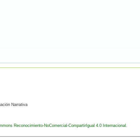
gación Narrativa
ommons Reconocimiento-NoComercial-CompartirIgual 4.0 Internacional
.