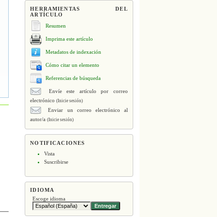
HERRAMIENTAS DEL
ARTÍCULO
Resumen
Imprima este artículo
Metadatos de indexación
Cómo citar un elemento
Referencias de búsqueda
Envíe este artículo por correo
electrónico
(Inicie sesión)
Enviar un correo electrónico al
autor/a
(Inicie sesión)
NOTIFICACIONES
Vista
Suscribirse
IDIOMA
Escoge idioma