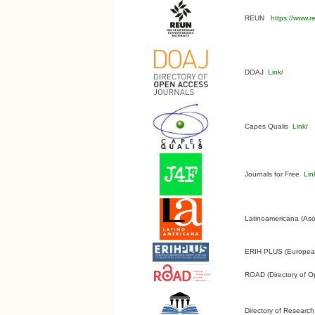
REUN
https://www.r
DOAJ
Link/
Capes Qualis
Link/
Journals for Free
Lin
Latinoamericana (Aso
ERIH PLUS (European 
ROAD (Directory of O
Directory of Research