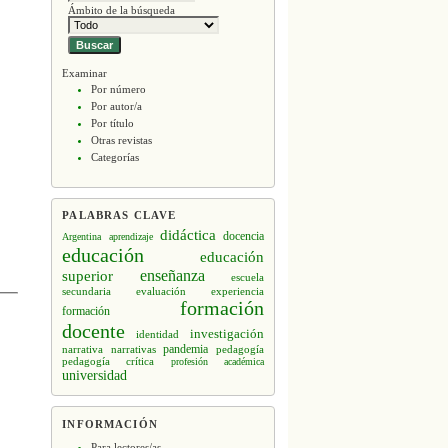
Ámbito de la búsqueda
Examinar
Por número
Por autor/a
Por título
Otras revistas
Categorías
PALABRAS CLAVE
didáctica
docencia
Argentina
aprendizaje
educación
educación
enseñanza
superior
escuela
secundaria
evaluación
experiencia
formación
formación
docente
investigación
identidad
narrativa
narrativas
pandemia
pedagogía
pedagogía crítica
profesión académica
universidad
INFORMACIÓN
Para lectores/as