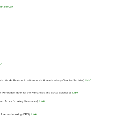
eun.com.ar/
k/
ciación de Revistas Académicas de Humanidades y Ciencias Sociales)
Link/
Reference Index for the Humanities and Social Sciences)
Link/
pen Acces Scholarly Resources)
Link/
 Journals Indexing (DRJI)
Link/