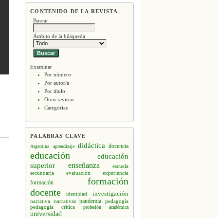
CONTENIDO DE LA REVISTA
Buscar
Ámbito de la búsqueda
Examinar
Por número
Por autor/a
Por título
Otras revistas
Categorías
PALABRAS CLAVE
didáctica
docencia
Argentina
aprendizaje
educación
educación
enseñanza
superior
escuela
secundaria
evaluación
experiencia
formación
formación
docente
investigación
identidad
narrativa
narrativas
pandemia
pedagogía
pedagogía crítica
profesión académica
universidad