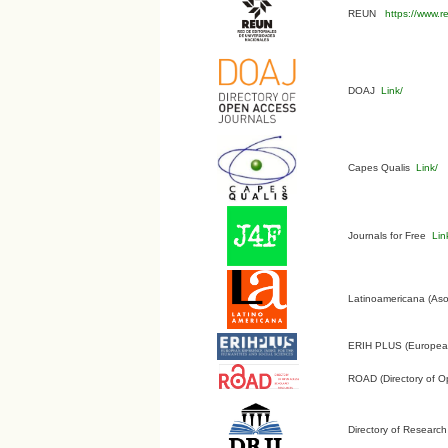
REUN
https://www.r
DOAJ
Link/
Capes Qualis
Link/
Journals for Free
Lin
Latinoamericana (Aso
ERIH PLUS (European 
ROAD (Directory of O
Directory of Research