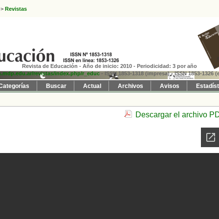
>
Revistas
Revista de Educación - Año de inicio: 2010 - Periodicidad: 3 por año
fh.mdp.edu.ar/revistas/index.php/r_educ
- ISSN 1853-1318 (impresa)
- ISSN 1853-1326 (e
Categorías
Buscar
Actual
Archivos
Avisos
Estadís
Descargar el archivo P