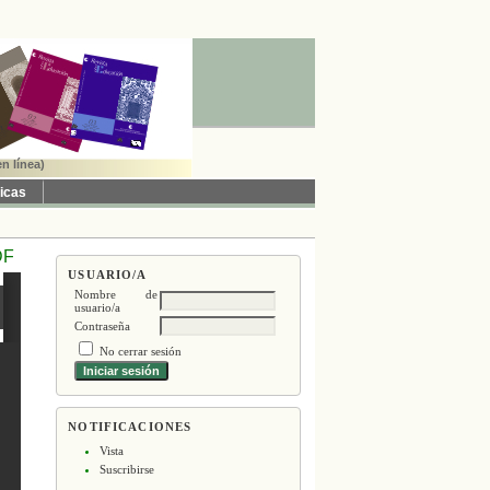
n línea)
ticas
DF
USUARIO/A
Nombre de
usuario/a
Contraseña
No cerrar sesión
NOTIFICACIONES
Vista
Suscribirse