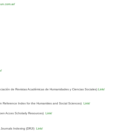
eun.com.ar/
k/
ciación de Revistas Académicas de Humanidades y Ciencias Sociales)
Link/
Reference Index for the Humanities and Social Sciences)
Link/
pen Acces Scholarly Resources)
Link/
 Journals Indexing (DRJI)
Link/