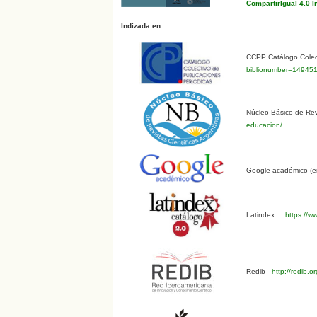
CompartirIgual 4.0 I
Indizada en
:
CCPP Catálogo Colect
biblionumber=14945
Núcleo Básico de Revi
educacion/
Google académico (en
Latindex
https://ww
Redib
http://redib.