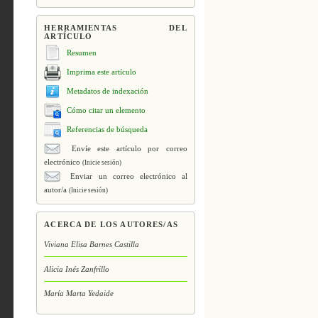
HERRAMIENTAS DEL
ARTÍCULO
Resumen
Imprima este artículo
Metadatos de indexación
Cómo citar un elemento
Referencias de búsqueda
Envíe este artículo por correo
electrónico
(Inicie sesión)
Enviar un correo electrónico al
autor/a
(Inicie sesión)
ACERCA DE LOS AUTORES/AS
Viviana Elisa Barnes Castilla
Alicia Inés Zanfrillo
María Marta Yedaide