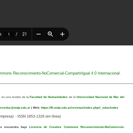
ommons Reconocimiento-NoComercial-CompartirIgual 4.0 Internacional
.
n
es una revista de la
Facultad de Humanidades
de la
Universidad Nacional de Mar del
eveduc@mdp.edu.ar
|
Web:
https://fh.mdp.edu.ar/revistas/index.php/r_educ/index
mpresa) - ISSN 1853-1326 (en línea)
se encuentra bajo
Licencia de Creative Commons Reconocimiento-NoComercial-