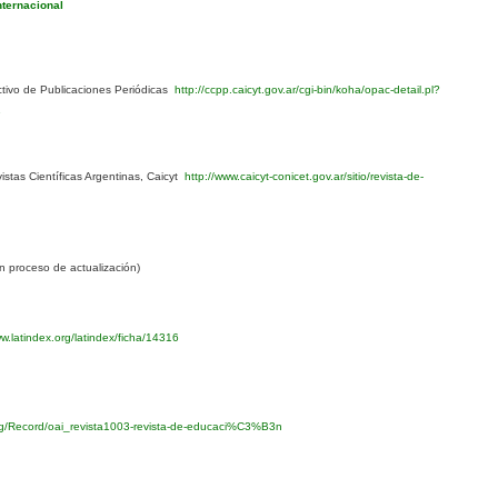
nternacional
ivo de Publicaciones Periódicas
http://ccpp.caicyt.gov.ar/cgi-bin/koha/opac-detail.pl?
1
stas Científicas Argentinas, Caicyt
http://www.caicyt-conicet.gov.ar/sitio/revista-de-
 proceso de actualización)
w.latindex.org/latindex/ficha/14316
org/Record/oai_revista1003-revista-de-educaci%C3%B3n