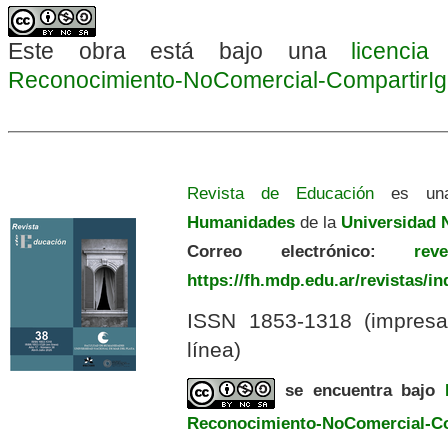
Este obra está bajo una
licenci
Reconocimiento-NoComercial-CompartirIgua
Revista de Educación
es una
Humanidades
de la
Universidad N
Correo electrónico:
revedu
https://fh.mdp.edu.ar/revistas/i
ISSN 1853-1318 (impres
línea)
se encuentra bajo
Reconocimiento-NoComercial-Com