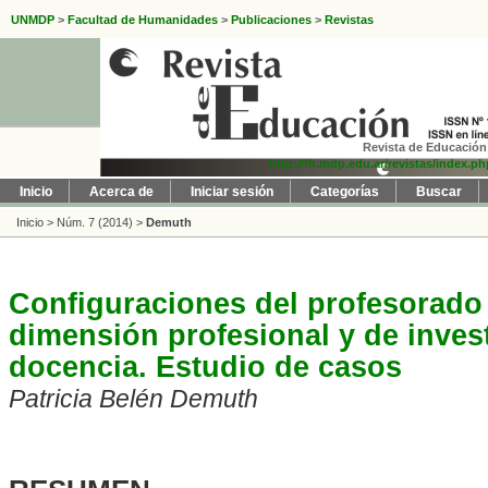
UNMDP
>
Facultad de Humanidades
>
Publicaciones
>
Revistas
Revista de Educación 
http://fh.mdp.edu.ar/revistas/index.p
Inicio
Acerca de
Iniciar sesión
Categorías
Buscar
Inicio
>
Núm. 7 (2014)
>
Demuth
Configuraciones del profesorado 
dimensión profesional y de inves
docencia. Estudio de casos
Patricia Belén Demuth