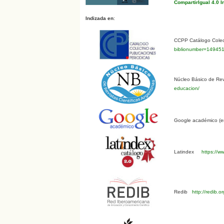
CompartirIgual 4.0 I
Indizada en
:
CCPP Catálogo Colect
biblionumber=14945
Núcleo Básico de Revi
educacion/
Google académico (en
Latindex
https://ww
Redib
http://redib.