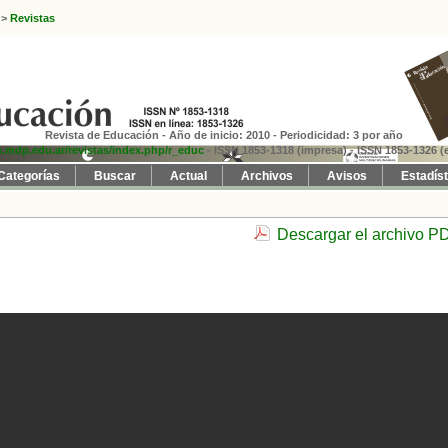
>
Revistas
Revista de Educación - Año de inicio: 2010 - Periodicidad: 3 por año
fh.mdp.edu.ar/revistas/index.php/r_educ
- ISSN 1853-1318 (impresa)
- ISSN 1853-1326 (e
Categorías
Buscar
Actual
Archivos
Avisos
Estadís
Descargar el archivo P