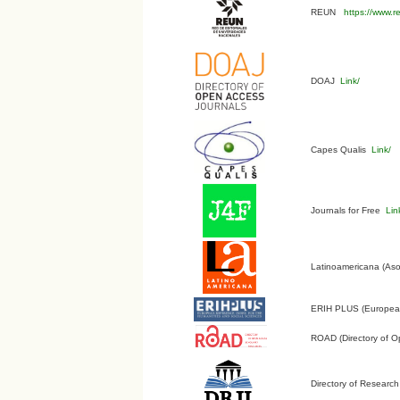
REUN
https://www.r
DOAJ
Link/
Capes Qualis
Link/
Journals for Free
Lin
Latinoamericana (Aso
ERIH PLUS (European 
ROAD (Directory of O
Directory of Research