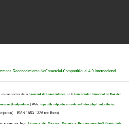
ommons Reconocimiento-NoComercial-CompartirIgual 4.0 Internacional
.
n
es una revista de la
Facultad de Humanidades
de la
Universidad Nacional de Mar del
eveduc@mdp.edu.ar
|
Web:
https://fh.mdp.edu.ar/revistas/index.php/r_educ/index
mpresa) - ISSN 1853-1326 (en línea)
se encuentra bajo
Licencia de Creative Commons Reconocimiento-NoComercial-