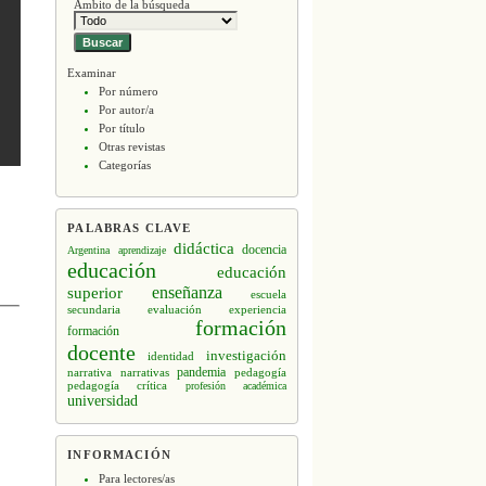
Ámbito de la búsqueda
Examinar
Por número
Por autor/a
Por título
Otras revistas
Categorías
PALABRAS CLAVE
didáctica
docencia
Argentina
aprendizaje
educación
educación
enseñanza
superior
escuela
secundaria
evaluación
experiencia
formación
formación
docente
investigación
identidad
narrativa
narrativas
pandemia
pedagogía
pedagogía crítica
profesión académica
universidad
INFORMACIÓN
Para lectores/as