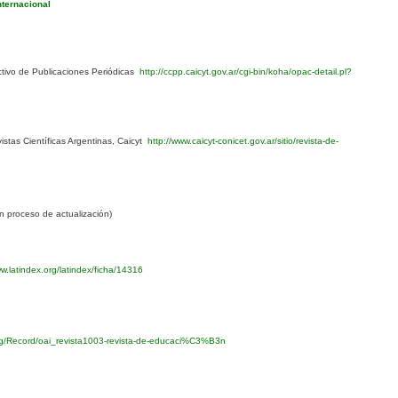
nternacional
ivo de Publicaciones Periódicas
http://ccpp.caicyt.gov.ar/cgi-bin/koha/opac-detail.pl?
1
stas Científicas Argentinas, Caicyt
http://www.caicyt-conicet.gov.ar/sitio/revista-de-
 proceso de actualización)
w.latindex.org/latindex/ficha/14316
org/Record/oai_revista1003-revista-de-educaci%C3%B3n