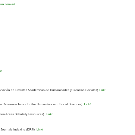
eun.com.ar/
k/
ciación de Revistas Académicas de Humanidades y Ciencias Sociales)
Link/
Reference Index for the Humanities and Social Sciences)
Link/
pen Acces Scholarly Resources)
Link/
 Journals Indexing (DRJI)
Link/