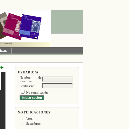
n línea)
ticas
DF
USUARIO/A
Nombre de
usuario/a
Contraseña
No cerrar sesión
NOTIFICACIONES
Vista
Suscribirse