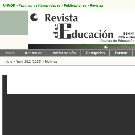
UNMDP
>
Facultad de Humanidades
>
Publicaciones
>
Revistas
Revista de Educación 
http://fh.mdp.edu.ar/revistas/index.p
Inicio
Acerca de
Iniciar sesión
Categorías
Buscar
Inicio
>
Núm. 28.2 (2023)
>
Molinas