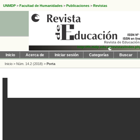
UNMDP
>
Facultad de Humanidades
>
Publicaciones
>
Revistas
Revista de Educación 
http://fh.mdp.edu.ar/revistas/index.p
Inicio
Acerca de
Iniciar sesión
Categorías
Buscar
Inicio
>
Núm. 14.2 (2018)
>
Porta