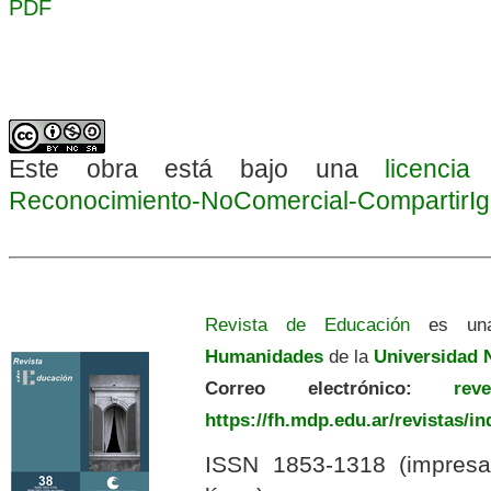
PDF
Este obra está bajo una
licenci
Reconocimiento-NoComercial-CompartirIgua
Revista de Educación
es una
Humanidades
de la
Universidad N
Correo electrónico:
revedu
https://fh.mdp.edu.ar/revistas/i
ISSN 1853-1318 (impres