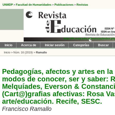
UNMDP
>
Facultad de Humanidades
>
Publicaciones
>
Revistas
Revista de Educación 
http://fh.mdp.edu.ar/revistas/index.p
Inicio
Acerca de
Iniciar sesión
Categorías
Buscar
Inicio
>
Núm. 16 (2019)
>
Ramallo
Pedagogías, afectos y artes en la 
modos de conocer, ser y saber: R
Melquíades, Everson & Constanci
(Cart@)grafias afectivas: Rosa Va
arte/educación. Recife, SESC.
Francisco Ramallo