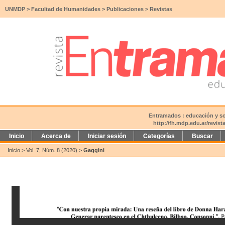
UNMDP
>
Facultad de Humanidades
>
Publicaciones
>
Revistas
Entramados : educación y soc
http://fh.mdp.edu.ar/revis
Inicio
Acerca de
Iniciar sesión
Categorías
Buscar
Inicio
>
Vol. 7, Núm. 8 (2020)
>
Gaggini