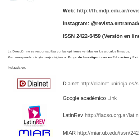
Web:
http://fh.mdp.edu.ar/rev
Instagram: @revista.entramad
ISSN 2422-6459
(Versión en lín
La Dirección no se responsabiliza por las opiniones vertidas en los artículos firmados.
Por correspondencia y/o canje dirigirse a:
Grupo de Investigaciones en Educación y Estud
Indizada en
:
Dialnet
http://dialnet.unirioja.es
Google académico
Link
LatinRev
http://flacso.org.ar/lat
MIAR
http://miar.ub.edu/issn/24