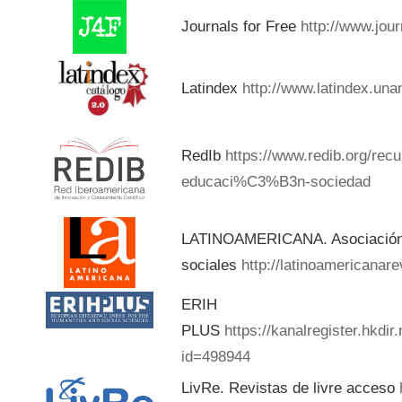
Journals for Free
http://www.jou
Latindex
http://www.latindex.una
RedIb
https://www.redib.org/rec
educaci%C3%B3n-sociedad
LATINOAMERICANA. Asociación d
sociales
http://latinoamericanar
ERIH
PLUS
https://kanalregister.hkdir
id=498944
LivRe. Revistas de livre acceso