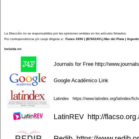
La Dirección no se responsabiliza por las opiniones vertidas en los artículos firmados.
Por correspondencia y/o canje dirigirse a:
Funes 3350 | (
B7602AYL
) Mar del Plata | Argenti
Incluida en
:
Journals for Free
http://www.journal
Google Académico
Link
Latindex
https://www.latindex.org/latindex/fic
LatinREV
http://flacso.org.
Redib
https://www.redib.o