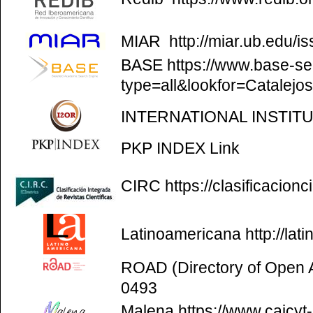
MIAR
http://miar.ub.edu/
BASE
https://www.base-se
type=all&lookfor=Catalejo
INTERNATIONAL INSTIT
PKP INDEX
Link
CIRC
https://clasificacion
Latinoamericana
http://la
ROAD (Directory of Open
0493
Malena
https://www.caicyt