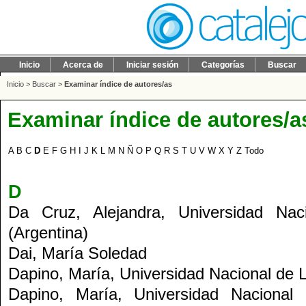
Inicio
Acerca de
Iniciar sesión
Categorías
Buscar
Inicio
>
Buscar
>
Examinar índice de autores/as
Examinar índice de autores/a
A
B
C
D
E
F
G
H
I
J
K
L
M
N
Ñ
O
P
Q
R
S
T
U
V
W
X
Y
Z
Todo
D
Da Cruz, Alejandra
, Universidad Nac
(Argentina)
Dai, María Soledad
Dapino, María
, Universidad Nacional de L
Dapino, María
, Universidad Nacional