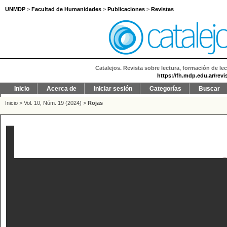
UNMDP
>
Facultad de Humanidades
>
Publicaciones
>
Revistas
Catalejos. Revista sobre lectura, formación de lec
https://fh.mdp.edu.ar/revi
Inicio
Acerca de
Iniciar sesión
Categorías
Buscar
Inicio
>
Vol. 10, Núm. 19 (2024)
>
Rojas