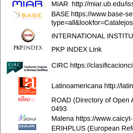
MIAR
http://miar.ub.edu/
BASE
https://www.base-se
type=all&lookfor=Catalejo
INTERNATIONAL INSTIT
PKP INDEX
Link
CIRC
https://clasificacion
Latinoamericana
http://la
ROAD (Directory of Open
0493
Malena
https://www.caicyt
ERIHPLUS (European Refer