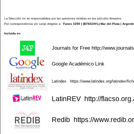
La Dirección no se responsabiliza por las opiniones vertidas en los artículos firmados.
Por correspondencia y/o canje dirigirse a:
Funes 3350 | (
B7602AYL
) Mar del Plata | Argenti
Incluida en
:
Journals for Free
http://www.journal
Google Académico
Link
Latindex
https://www.latindex.org/latindex/fic
LatinREV
http://flacso.org.
Redib
https://www.redib.o