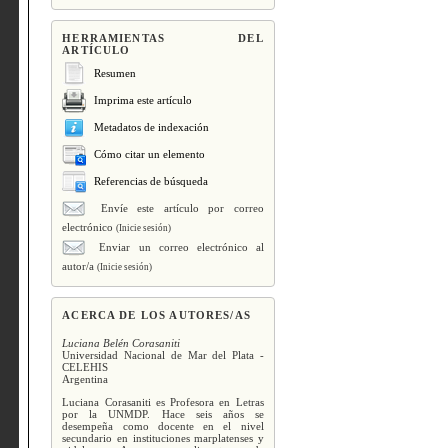
HERRAMIENTAS DEL
ARTÍCULO
Resumen
Imprima este artículo
Metadatos de indexación
Cómo citar un elemento
Referencias de búsqueda
Envíe este artículo por correo
electrónico
(Inicie sesión)
Enviar un correo electrónico al
autor/a
(Inicie sesión)
ACERCA DE LOS AUTORES/AS
Luciana Belén Corasaniti
Universidad Nacional de Mar del Plata -
CELEHIS
Argentina
Luciana Corasaniti es Profesora en Letras
por la UNMDP. Hace seis años se
desempeña como docente en el nivel
secundario en instituciones marplatenses y