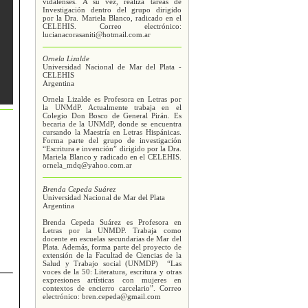
vidalenses. A su vez, realiza tareas de
Investigación dentro del grupo dirigido
por la Dra. Mariela Blanco, radicado en el
CELEHIS. Correo electrónico:
lucianacorasaniti@hotmail.com.ar
Ornela Lizalde
Universidad Nacional de Mar del Plata -
CELEHIS
Argentina
Ornela Lizalde es Profesora en Letras por
la UNMdP. Actualmente trabaja en el
Colegio Don Bosco de General Pirán. Es
becaria de la UNMdP, donde se encuentra
cursando la Maestría en Letras Hispánicas.
Forma parte del grupo de investigación
“Escritura e invención” dirigido por la Dra.
Mariela Blanco y radicado en el CELEHIS.
ornela_mdq@yahoo.com.ar
Brenda Cepeda Suárez
Universidad Nacional de Mar del Plata
Argentina
Brenda Cepeda Suárez es Profesora en
Letras por la UNMDP. Trabaja como
docente en escuelas secundarias de Mar del
Plata. Además, forma parte del proyecto de
extensión de la Facultad de Ciencias de la
Salud y Trabajo social (UNMDP) “Las
voces de la 50: Literatura, escritura y otras
expresiones artísticas con mujeres en
contextos de encierro carcelario”. Correo
electrónico: bren.cepeda@gmail.com