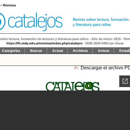
>
Revistas
sobre lectura, formación de lectores y literatura para niños - Año de inicio: 2015 - Per
https://fh.mdp.edu.ar/revistas/index.php/catalejos
- ISSN 2525-0493 (en línea)
Categorías
Buscar
Actual
Archivos
Avisos
Estadí
Descargar el archivo P