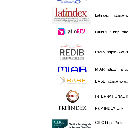
Latindex
https://w
LatinREV
http://fla
Redib
https://www.
MIAR
http://miar.
BASE
https://www.
INTERNATIONAL I
PKP INDEX
Link
CIRC
https://clasif