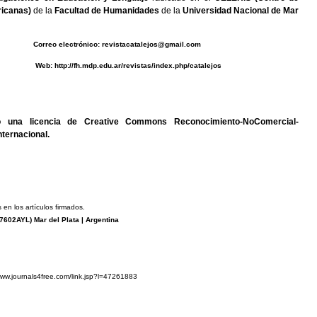
icanas)
de la
Facultad de Humanidades
de la
Universidad Nacional de Mar
0493 C
orreo electrónico:
revistacatalejos@gmail.com
b:
http://fh.mdp.edu.ar/revistas/index.php/catalejos
jo una
licencia de Creative Commons Reconocimiento-NoComercial-
nternacional
.
 en los artículos firmados.
7602AYL
) Mar del Plata | Argentina
www.journals4free.com/link.jsp?l=47261883