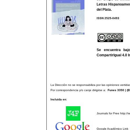
Letras Hispanoamer
del Plata
.
ISSN 2525-
We
Se encuentra ba
CompartirIgual 4.0 I
La Dirección no se responsabiliza por las opiniones vertidas
Por correspondencia y/o canje dirigirse a:
Funes 3350 | (
B
Incluida en
:
Journals for Free
http://
Google Académico
Link