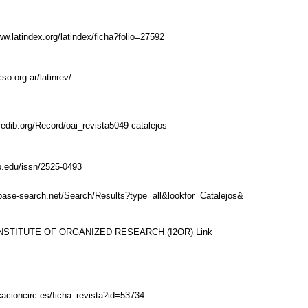
ww.latindex.org/latindex/ficha?folio=27592
cso.org.ar/latinrev/
redib.org/Record/oai_revista5049-catalejos
ub.edu/issn/2525-0493
base-search.net/Search/Results?type=all&lookfor=Catalejos&
NSTITUTE OF ORGANIZED RESEARCH (I2OR)
Link
icacioncirc.es/ficha_revista?id=53734