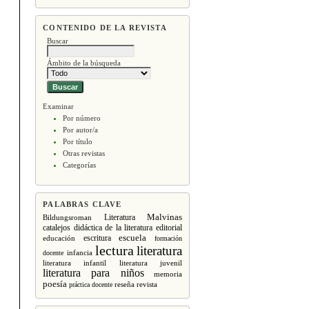
CONTENIDO DE LA REVISTA
Buscar
Ámbito de la búsqueda
Examinar
Por número
Por autor/a
Por título
Otras revistas
Categorías
PALABRAS CLAVE
Malvinas
Literatura
Bildungsroman
editorial
catalejos
didáctica de la literatura
escritura
escuela
educación
formación
lectura
literatura
infancia
docente
literatura infantil
literatura juvenil
literatura para niños
memoria
poesía
revista
práctica docente
reseña