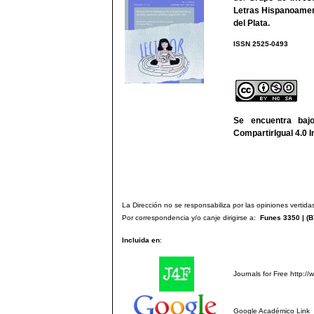
Letras Hispanoamer
del Plata
.
ISSN 2525-
We
Se encuentra ba
CompartirIgual 4.0 I
La Dirección no se responsabiliza por las opiniones vertidas
Por correspondencia y/o canje dirigirse a:
Funes 3350 | (
B
Incluida en
:
Journals for Free
http://
Google Académico
Link