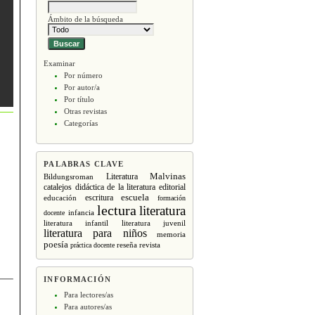
Ámbito de la búsqueda
Examinar
Por número
Por autor/a
Por título
Otras revistas
Categorías
PALABRAS CLAVE
Malvinas
Literatura
Bildungsroman
editorial
catalejos
didáctica de la literatura
escritura
escuela
educación
formación
lectura
literatura
infancia
docente
literatura infantil
literatura juvenil
literatura para niños
memoria
poesía
revista
práctica docente
reseña
INFORMACIÓN
Para lectores/as
Para autores/as