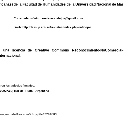
icanas)
de la
Facultad de Humanidades
de la
Universidad Nacional de Mar
0493 C
orreo electrónico:
revistacatalejos@gmail.com
b:
http://fh.mdp.edu.ar/revistas/index.php/catalejos
jo una
licencia de Creative Commons Reconocimiento-NoComercial-
nternacional
.
 en los artículos firmados.
7602AYL
) Mar del Plata | Argentina
www.journals4free.com/link.jsp?l=47261883