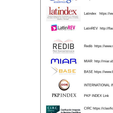
Latindex
https://w
LatinREV
http://fla
Redib
https://www.
MIAR
http://miar.
BASE
https://www.
INTERNATIONAL I
PKP INDEX
Link
CIRC
https://clasif