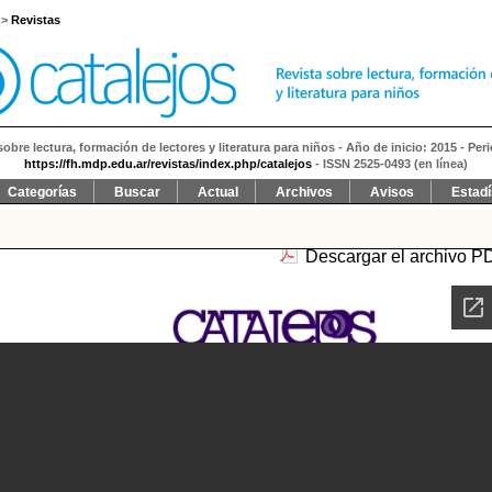
>
Revistas
sobre lectura, formación de lectores y literatura para niños - Año de inicio: 2015 - Per
https://fh.mdp.edu.ar/revistas/index.php/catalejos
- ISSN 2525-0493 (en línea)
Categorías
Buscar
Actual
Archivos
Avisos
Estadí
Descargar el archivo P