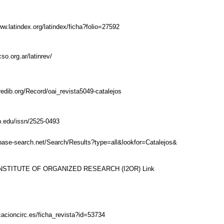
ww.latindex.org/latindex/ficha?folio=27592
cso.org.ar/latinrev/
redib.org/Record/oai_revista5049-catalejos
ub.edu/issn/2525-0493
base-search.net/Search/Results?type=all&lookfor=Catalejos&
NSTITUTE OF ORGANIZED RESEARCH (I2OR)
Link
icacioncirc.es/ficha_revista?id=53734