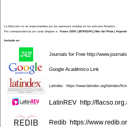
La Dirección no se responsabiliza por las opiniones vertidas en los artículos firmados.
Por correspondencia y/o canje dirigirse a:
Funes 3350 | (
B7602AYL
) Mar del Plata | Argenti
Incluida en
:
Journals for Free
http://www.journal
Google Académico
Link
Latindex
https://www.latindex.org/latindex/fic
LatinREV
http://flacso.org.
Redib
https://www.redib.o