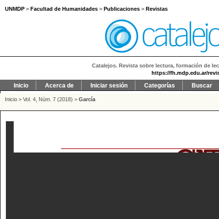
UNMDP
>
Facultad de Humanidades
>
Publicaciones
>
Revistas
Catalejos. Revista sobre lectura, formación de lec
https://fh.mdp.edu.ar/revi
Inicio
Acerca de
Iniciar sesión
Categorías
Buscar
Inicio
>
Vol. 4, Núm. 7 (2018)
>
García