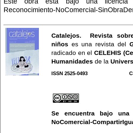
Este obra está bajo una
licenci
Reconocimiento-NoComercial-SinObraDeri
Catalejos. Revista sobre
niños
es una revista del
G
radicado en el
CELEHIS (Ce
Humanidades
de la
Univers
ISSN 2525-0493 C
Web
Se encuentra bajo un
NoComercial-CompartirIgual