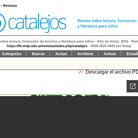
>
Revistas
sobre lectura, formación de lectores y literatura para niños - Año de inicio: 2015 - Per
https://fh.mdp.edu.ar/revistas/index.php/catalejos
- ISSN 2525-0493 (en línea)
Categorías
Buscar
Actual
Archivos
Avisos
Estadí
Descargar el archivo P