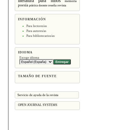
literatura para niños
memoria
poesía
revista
práctica docente
reseña
INFORMACIÓN
Para lectores/as
Para autores/as
Para bibliotecarios/as
IDIOMA
Escoge idioma
TAMAÑO DE FUENTE
Servicio de ayuda de la revista
OPEN JOURNAL SYSTEMS