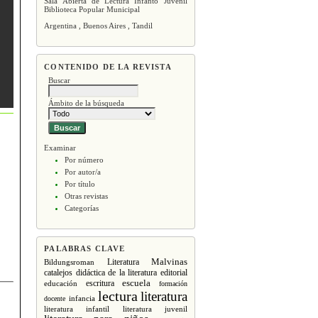
Sala Abierta de Lectura Infanto Juvenil
Biblioteca Popular Municipal
Argentina , Buenos Aires , Tandil
CONTENIDO DE LA REVISTA
Buscar
Ámbito de la búsqueda
Examinar
Por número
Por autor/a
Por título
Otras revistas
Categorías
PALABRAS CLAVE
Malvinas
Literatura
Bildungsroman
editorial
catalejos
didáctica de la literatura
escritura
escuela
educación
formación
lectura
literatura
infancia
docente
literatura infantil
literatura juvenil