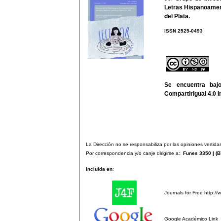
Letras Hispanoamer
del Plata
.
ISSN 2525-
We
Se encuentra ba
CompartirIgual 4.0 I
La Dirección no se responsabiliza por las opiniones vertidas
Por correspondencia y/o canje dirigirse a:
Funes 3350 | (
B
Incluida en
:
Journals for Free
http://
Google Académico
Link