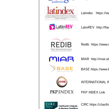
Latindex
https://w
LatinREV
http://fla
Redib
https://www.
MIAR
http://miar.
BASE
https://www.
INTERNATIONAL I
PKP INDEX
Link
CIRC
https://clasif