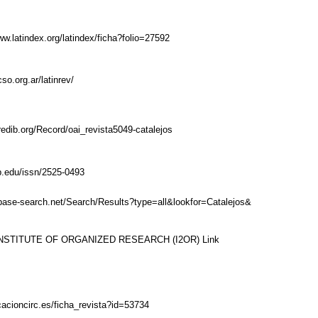
ww.latindex.org/latindex/ficha?folio=27592
cso.org.ar/latinrev/
redib.org/Record/oai_revista5049-catalejos
ub.edu/issn/2525-0493
base-search.net/Search/Results?type=all&lookfor=Catalejos&
NSTITUTE OF ORGANIZED RESEARCH (I2OR)
Link
icacioncirc.es/ficha_revista?id=53734