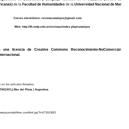
icanas)
de la
Facultad de Humanidades
de la
Universidad Nacional de Mar
0493 C
orreo electrónico:
revistacatalejos@gmail.com
b:
http://fh.mdp.edu.ar/revistas/index.php/catalejos
jo una
licencia de Creative Commons Reconocimiento-NoComercial-
nternacional
.
 en los artículos firmados.
7602AYL
) Mar del Plata | Argentina
www.journals4free.com/link.jsp?l=47261883