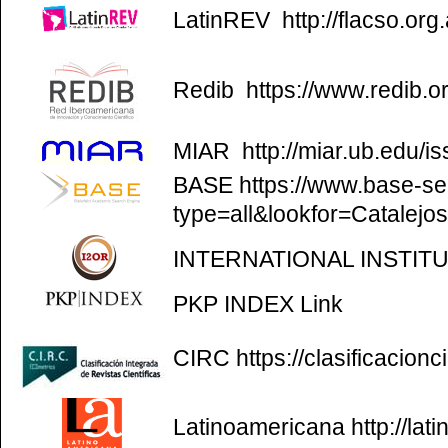
LatinREV
http://flacso.org.
Redib
https://www.redib.o
MIAR
http://miar.ub.edu/
BASE
https://www.base-se
type=all&lookfor=Catalejo
INTERNATIONAL INSTIT
PKP INDEX
Link
CIRC
https://clasificacion
Latinoamericana
http://la