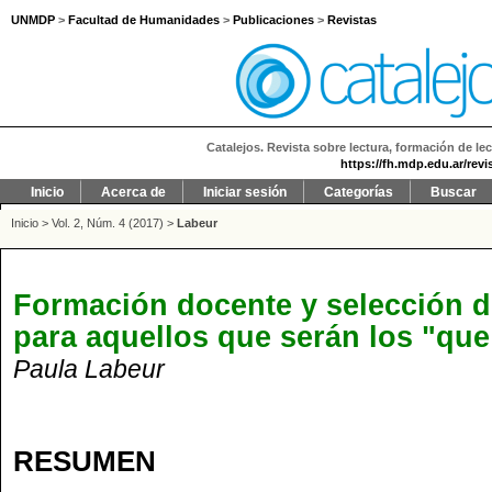
UNMDP
>
Facultad de Humanidades
>
Publicaciones
>
Revistas
Catalejos. Revista sobre lectura, formación de lec
https://fh.mdp.edu.ar/revi
Inicio
Acerca de
Iniciar sesión
Categorías
Buscar
Inicio
>
Vol. 2, Núm. 4 (2017)
>
Labeur
Formación docente y selección de
para aquellos que serán los "que
Paula Labeur
RESUMEN