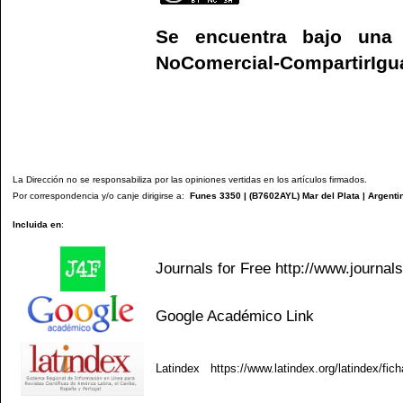
Se encuentra bajo un
NoComercial-CompartirIgual
La Dirección no se responsabiliza por las opiniones vertidas en los artículos firmados.
Por correspondencia y/o canje dirigirse a:
Funes 3350 | (
B7602AYL
) Mar del Plata | Argenti
Incluida en
:
Journals for Free
http://www.journal
Google Académico
Link
Latindex
https://www.latindex.org/latindex/fic