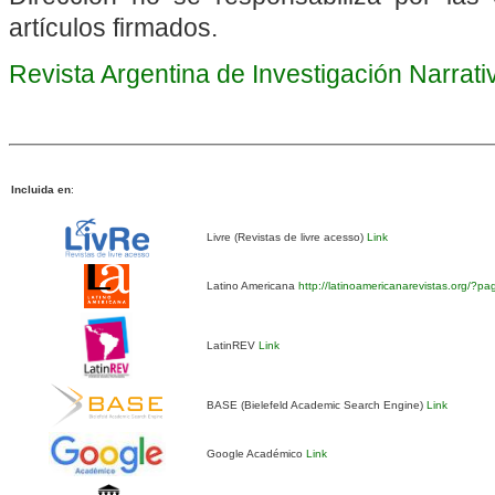
artículos firmados.
Revista Argentina de Investigación Narrat
Incluida en
:
Livre (Revistas de livre acesso)
Link
Latino Americana
http://latinoamericanarevistas.org/?p
LatinREV
Link
BASE (Bielefeld Academic Search Engine)
Link
Google Académico
Link