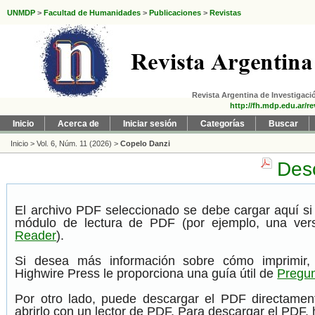
UNMDP
>
Facultad de Humanidades
>
Publicaciones
>
Revistas
Revista Argentina de Investigació
http://fh.mdp.edu.ar/re
Inicio
Acerca de
Iniciar sesión
Categorías
Buscar
Inicio
>
Vol. 6, Núm. 11 (2026)
>
Copelo Danzi
Desc
El archivo PDF seleccionado se debe cargar aquí si
módulo de lectura de PDF (por ejemplo, una ver
Reader
).
Si desea más información sobre cómo imprimir,
Highwire Press le proporciona una guía útil de
Pregun
Por otro lado, puede descargar el PDF directame
abrirlo con un lector de PDF. Para descargar el PDF, h