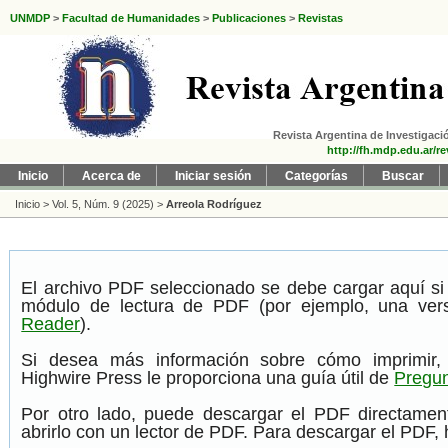
UNMDP
>
Facultad de Humanidades
>
Publicaciones
>
Revistas
Revista Argentina de Investigació
http://fh.mdp.edu.ar/re
Inicio
Acerca de
Iniciar sesión
Categorías
Buscar
Inicio
>
Vol. 5, Núm. 9 (2025)
>
Arreola Rodríguez
El archivo PDF seleccionado se debe cargar aquí si
módulo de lectura de PDF (por ejemplo, una ver
Reader
).
Si desea más información sobre cómo imprimir,
Highwire Press le proporciona una guía útil de
Pregun
Por otro lado, puede descargar el PDF directame
abrirlo con un lector de PDF. Para descargar el PDF, h