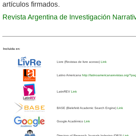
artículos firmados.
Revista Argentina de Investigación Narrat
Incluida en
:
Livre (Revistas de livre acesso)
Link
Latino Americana
http://latinoamericanarevistas.org/?p
LatinREV
Link
BASE (Bielefeld Academic Search Engine)
Link
Google Académico
Link
Directory of Research Journals Indexing (DRJI)
Link