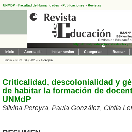
UNMDP
>
Facultad de Humanidades
>
Publicaciones
>
Revistas
Revista de Educación 
http://fh.mdp.edu.ar/revistas/index.p
Inicio
Acerca de
Iniciar sesión
Categorías
Buscar
Inicio
>
Núm. 34 (2025)
>
Pereyra
Criticalidad, descolonialidad y 
de habitar la formación de docent
UNMdP
Silvina Pereyra, Paula González, Cintia Le