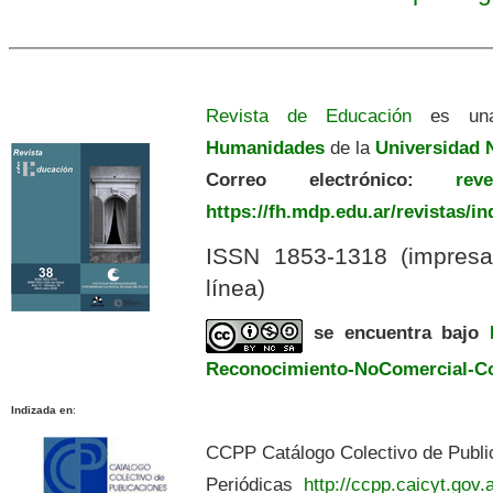
Revista de Educación
es una
Humanidades
de la
Universidad N
Correo electrónico:
revedu
https://fh.mdp.edu.ar/revistas/i
ISSN 1853-1318 (impres
línea)
se encuentra bajo
Reconocimiento-NoComercial-Com
Indizada en
:
CCPP Catálogo Colectivo de Publi
Periódicas
http://ccpp.caicyt.gov.a