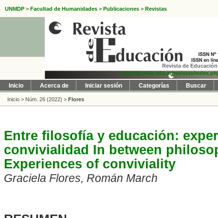
UNMDP
>
Facultad de Humanidades
>
Publicaciones
>
Revistas
Revista de Educación 
http://fh.mdp.edu.ar/revistas/index.p
Inicio
Acerca de
Iniciar sesión
Categorías
Buscar
Inicio
>
Núm. 26 (2022)
>
Flores
Entre filosofía y educación: expe
convivialidad In between philoso
Experiences of conviviality
Graciela Flores, Román March