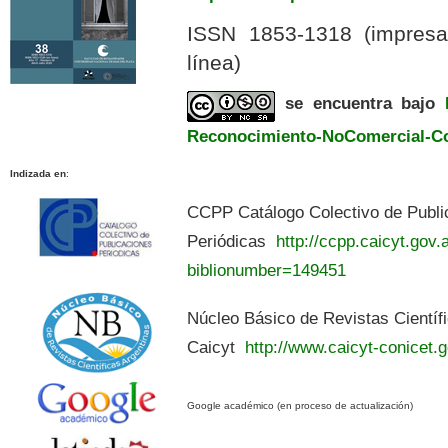
ISSN 1853-1318 (impres
línea)
se encuentra bajo
Reconocimiento-NoComercial-Com
Indizada en
:
CCPP Catálogo Colectivo de Publi
Periódicas
http://ccpp.caicyt.gov.a
biblionumber=149451
Núcleo Básico de Revistas Científ
Caicyt
http://www.caicyt-conicet.g
Google académico (en proceso de actualización)