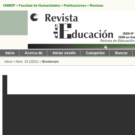
UNMDP
>
Facultad de Humanidades
>
Publicaciones
>
Revistas
Revista de Educación 
http://fh.mdp.edu.ar/revistas/index.p
Inicio
Acerca de
Iniciar sesión
Categorías
Buscar
Inicio
>
Núm. 23 (2021)
>
Brodersen