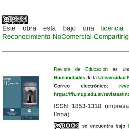
Este obra está bajo una
licenci
Reconocimiento-NoComercial-CompartirIgua
Revista de Educación
es una
Humanidades
de la
Universidad N
Correo electrónico:
revedu
https://fh.mdp.edu.ar/revistas/i
ISSN 1853-1318 (impres
línea)
se encuentra bajo