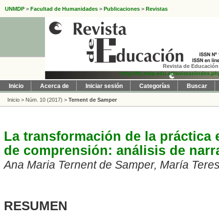
UNMDP
>
Facultad de Humanidades
>
Publicaciones
>
Revistas
Revista de Educación 
http://fh.mdp.edu.ar/revistas/index.p
Inicio
Acerca de
Iniciar sesión
Categorías
Buscar
Inicio
>
Núm. 10 (2017)
>
Ternent de Samper
La transformación de la práctica 
de comprensión: análisis de narr
Ana Maria Ternent de Samper, María Ter
RESUMEN