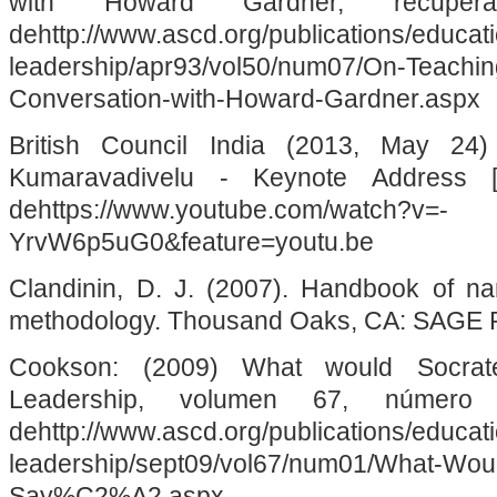
with Howard Gardner, recupe
dehttp://www.ascd.org/publications/educati
leadership/apr93/vol50/num07/On-Teachi
Conversation-with-Howard-Gardner.aspx
British Council India (2013, May 
Kumaravadivelu - Keynote Address [V
dehttps://www.youtube.com/watch?v=-
YrvW6p5uG0&feature=youtu.be
Clandinin, D. J. (2007). Handbook of nar
methodology. Thousand Oaks, CA: SAGE P
Cookson: (2009) What would Socrat
Leadership, volumen 67, número 1
dehttp://www.ascd.org/publications/educati
leadership/sept09/vol67/num01/What-Wou
Say%C2%A2.aspx