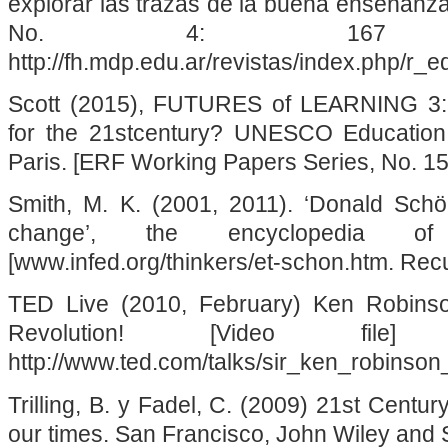
explorar las trazas de la buena enseñanz
No. 4: 16
http://fh.mdp.edu.ar/revistas/index.php/r_e
Scott (2015), FUTURES of LEARNING 3:
for the 21stcentury? UNESCO Education
Paris. [ERF Working Papers Series, No. 15
Smith, M. K. (2001, 2011). ‘Donald Schön
change’, the encyclopedia of 
[www.infed.org/thinkers/et-schon.htm. Recu
TED Live (2010, February) Ken Robinso
Revolution! [Video file
http://www.ted.com/talks/sir_ken_robinson
Trilling, B. y Fadel, C. (2009) 21st Century
our times. San Francisco, John Wiley and 