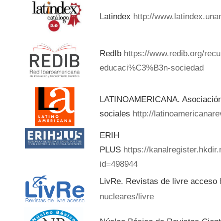
Latindex
http://www.latindex.una
RedIb
https://www.redib.org/rec
educaci%C3%B3n-sociedad
LATINOAMERICANA. Asociación d
sociales
http://latinoamericanar
ERIH
PLUS
https://kanalregister.hkdir
id=498944
LivRe. Revistas de livre acceso
nucleares/livre