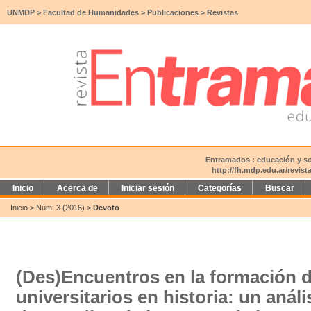
UNMDP
>
Facultad de Humanidades
>
Publicaciones
>
Revistas
Entramados : educación y soc
http://fh.mdp.edu.ar/revis
Inicio
Acerca de
Iniciar sesión
Categorías
Buscar
Inicio
>
Núm. 3 (2016)
>
Devoto
(Des)Encuentros en la formación 
universitarios en historia: un anális