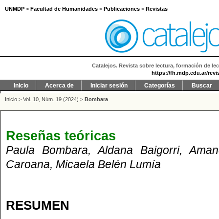
UNMDP
>
Facultad de Humanidades
>
Publicaciones
>
Revistas
Catalejos. Revista sobre lectura, formación de lec
https://fh.mdp.edu.ar/revi
Inicio
Acerca de
Iniciar sesión
Categorías
Buscar
Inicio
>
Vol. 10, Núm. 19 (2024)
>
Bombara
Reseñas teóricas
Paula Bombara, Aldana Baigorri, Aman
Caroana, Micaela Belén Lumía
RESUMEN