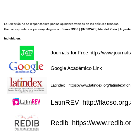
La Dirección no se responsabiliza por las opiniones vertidas en los artículos firmados.
Por correspondencia y/o canje dirigirse a:
Funes 3350 | (
B7602AYL
) Mar del Plata | Argenti
Incluida en
:
Journals for Free
http://www.journal
Google Académico
Link
Latindex
https://www.latindex.org/latindex/fic
LatinREV
http://flacso.org.
Redib
https://www.redib.o