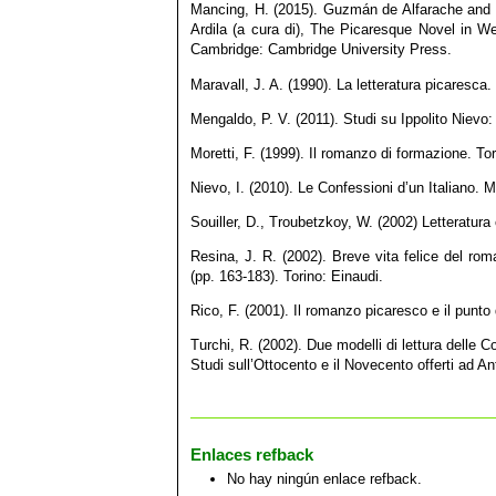
Mancing, H. (2015). Guzmán de Alfarache and af
Ardila (a cura di), The Picaresque Novel in We
Cambridge: Cambridge University Press.
Maravall, J. A. (1990). La letteratura picaresca
Mengaldo, P. V. (2011). Studi su Ippolito Nievo
Moretti, F. (1999). Il romanzo di formazione. Tor
Nievo, I. (2010). Le Confessioni d’un Italiano. 
Souiller, D., Troubetzkoy, W. (2002) Letteratura
Resina, J. R. (2002). Breve vita felice del roma
(pp. 163-183). Torino: Einaudi.
Rico, F. (2001). Il romanzo picaresco e il punto
Turchi, R. (2002). Due modelli di lettura delle Co
Studi sull’Ottocento e il Novecento offerti ad An
Enlaces refback
No hay ningún enlace refback.