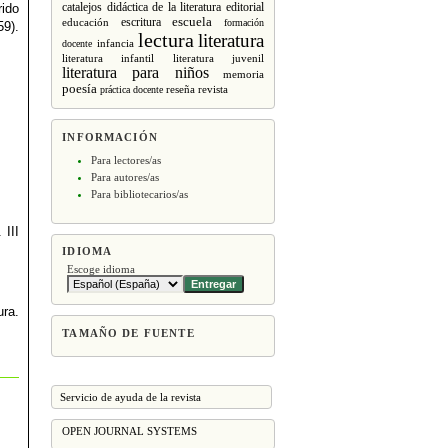
editorial
catalejos
didáctica de la literatura
rido
escritura
escuela
educación
formación
59).
lectura
literatura
infancia
docente
literatura infantil
literatura juvenil
literatura para niños
memoria
poesía
revista
práctica docente
reseña
INFORMACIÓN
Para lectores/as
Para autores/as
Para bibliotecarios/as
 III
IDIOMA
Escoge idioma
ura.
TAMAÑO DE FUENTE
Servicio de ayuda de la revista
OPEN JOURNAL SYSTEMS