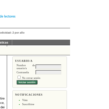
iodicidad: 2 por año
sticas
USUARIO/A
Nombre de
usuario/a
Contraseña
No cerrar sesión
NOTIFICACIONES
tire
Vista
sce,
Suscribirse
 dei