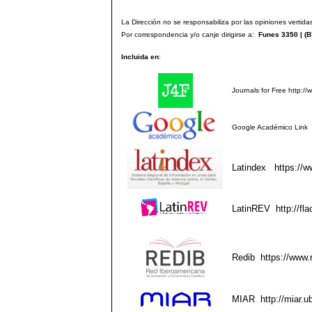
La Dirección no se responsabiliza por las opiniones vertidas
Por correspondencia y/o canje dirigirse a:
Funes 3350 | (
B
Incluida en
:
Journals for Free
http://
Google Académico
Link
Latindex
https://w
LatinREV
http://fla
Redib
https://www.
MIAR
http://miar.