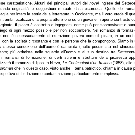
e caratteristiche. Alcuni dei principali autori del
novel
inglese del Settec
rande originalità le suggestioni mutuate dalla picaresca. Quello del rom
lia per intero la storia della letteratura in Occidente, ma il vero erede di qu
Entrambi focalizzano la propria attenzione su un giovane in aperto contrasto co
ginato, il picaro è costretto a ingegnarsi come può per sopravvivere a suo
impiego di ogni mezzo possibile per non soccombere. Nel romanzo di formaz
che non è necessariamente di estrazione povera come il picaro, in un cont
ntri con la società circostante e con le persone che la compongono. Siamo in
la stessa concezione dell’uomo è cambiata (molto pessimista nel chiusis
to; più ottimista nello sguardo all’uomo e al suo destino tra Settecen
ni romanzi di formazione, di certi stilemi e strutture della picaresca ap
lizzerà il romanzo di Ippolito Nievo,
Le Confessioni d’un Italiano
(1858), alla 
gsroman
che in questo caso, visto anche il tema patriotico, chiama in causa 
a prospettiva di ibridazione e contaminazione particolarmente complessa.