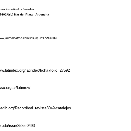
 en los artículos firmados.
7602AYL
) Mar del Plata | Argentina
www.journals4free.com/link.jsp?l=47261883
ww.latindex.org/latindex/ficha?folio=27592
cso.org.ar/latinrev/
redib.org/Record/oai_revista5049-catalejos
ub.edu/issn/2525-0493