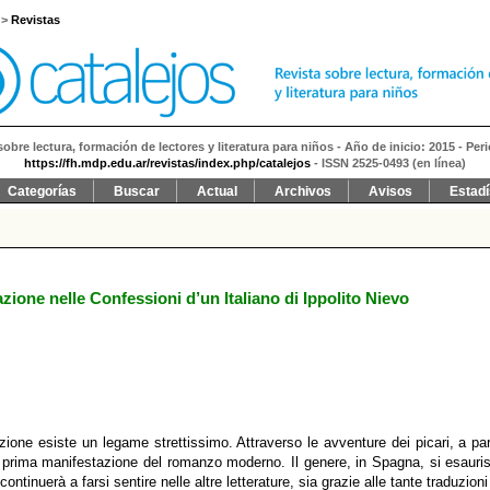
>
Revistas
sobre lectura, formación de lectores y literatura para niños - Año de inicio: 2015 - Per
https://fh.mdp.edu.ar/revistas/index.php/catalejos
- ISSN 2525-0493 (en línea)
Categorías
Buscar
Actual
Archivos
Avisos
Estadí
one nelle Confessioni d’un Italiano di Ippolito Nievo
ione esiste un legame strettissimo. Attraverso le avventure dei picari, a par
 prima manifestazione del romanzo moderno. Il genere, in Spagna, si esauri
ontinuerà a farsi sentire nelle altre letterature, sia grazie alle tante traduzioni