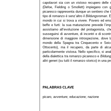
capolavori sia con un vistoso recupero delle su
(Defoe, Fielding o Smollett) impiegano con g
picaresco rappresenta dunque un sentiero che tag
tipo di romanzo è senz’altro il
Bildungsroman
. 
mondo in cui si trova a vivere. Povero ed emar
beffe e furti: la sua maturazione prevede l’
assistiamo all’evoluzione del protagonista, 
susseguirsi di avventure, di incontri e di sco
dimensione di maggiore introspezione, dove 
mondo della Spagna tra Cinquecento e Seicen
Ottocento), ma il recupero, da parte di alcu
particolarmente vistosa. Nello specifico, si ana
della dialettica tra romanzo picaresco e
Bildun
altri generi (su tutti il romanzo storico) in un
PALABRAS CLAVE
picaro, avventure; educazione; nazione