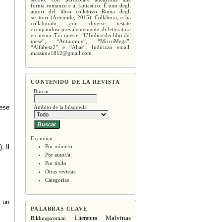
forma romanzo e al fantastico. È uno degli
autori del libro collettivo Roma degli
scrittori (Artemide, 2015). Collabora, e ha
collaborato, con diverse testate
occupandosi prevalentemente di letteratura
e cinema. Tra queste: “L’Indice dei libri del
mese”, “Antinomie”, “MicroMega”,
“Alfabeta2” e “Alias”. Indirizzo email:
massimo1812@gmail.com
CONTENIDO DE LA REVISTA
Buscar
cese
Ámbito de la búsqueda
Examinar
, Il
Por número
Por autor/a
Por título
Otras revistas
Categorías
i un
PALABRAS CLAVE
Malvinas
Literatura
Bildungsroman