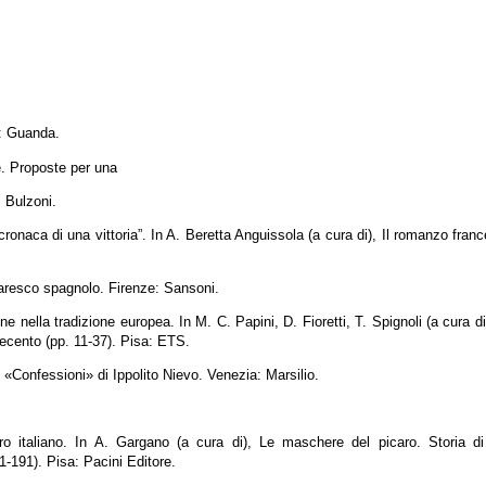
a: Guanda.
oe. Proposte per una
: Bulzoni.
cronaca di una vittoria”. In A. Beretta Anguissola (a cura di), Il romanzo fran
caresco spagnolo. Firenze: Sansoni.
 nella tradizione europea. In M. C. Papini, D. Fioretti, T. Spignoli (a cura di)
ecento (pp. 11-37). Pisa: ETS.
e «Confessioni» di Ippolito Nievo. Venezia: Marsilio.
ro italiano. In A. Gargano (a cura di), Le maschere del picaro. Storia d
-191). Pisa: Pacini Editore.