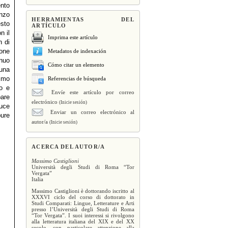
ento
anzo
HERRAMIENTAS DEL
esto
ARTÍCULO
n il
Imprima este artículo
n di
ione
Metadatos de indexación
inuo
Cómo citar un elemento
 una
simo
Referencias de búsqueda
to e
Envíe este artículo por correo
pare
electrónico
(Inicie sesión)
luce
Enviar un correo electrónico al
pure
autor/a
(Inicie sesión)
ACERCA DEL AUTOR/A
Massimo Castiglioni
Università degli Studi di Roma “Tor
Vergata”
Italia
Massimo Castiglioni è dottorando iscritto al
XXXVI ciclo del corso di dottorato in
Studi Comparati: Lingue, Letterature e Arti
presso l’Università degli Studi di Roma
“Tor Vergata”. I suoi interessi si rivolgono
alla letteratura italiana del XIX e del XX
secolo, con particolare attenzione alla