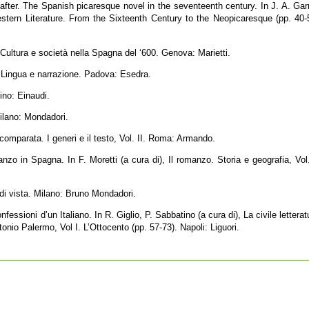
ter. The Spanish picaresque novel in the seventeenth century. In J. A. Gar
stern Literature. From the Sixteenth Century to the Neopicaresque (pp. 40-
. Cultura e società nella Spagna del ‘600. Genova: Marietti.
: Lingua e narrazione. Padova: Esedra.
ino: Einaudi.
Milano: Mondadori.
 comparata. I generi e il testo, Vol. II. Roma: Armando.
nzo in Spagna. In F. Moretti (a cura di), Il romanzo. Storia e geografia, Vol.
 di vista. Milano: Bruno Mondadori.
nfessioni d’un Italiano. In R. Giglio, P. Sabbatino (a cura di), La civile letterat
tonio Palermo, Vol I. L’Ottocento (pp. 57-73). Napoli: Liguori.