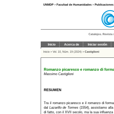
UNMDP
>
Facultad de Humanidades
>
Publicaciones
Catalejos. Revista 
Inicio
Acerca de
Iniciar sesión
Inicio
>
Vol. 10, Núm. 19 (2024)
>
Castiglioni
Romanzo picaresco e romanzo di formazi
Massimo Castiglioni
RESUMEN
Tra il romanzo picaresco e il romanzo di formaz
dal
Lazarillo de Tormes
(1554), assistiamo alla
di fatto, con il XVII secolo, ma la sua influenza c