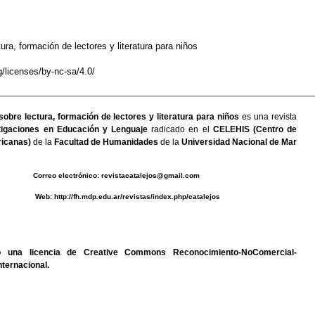
ura, formación de lectores y literatura para niños
/licenses/by-nc-sa/4.0/
sobre lectura, formación de lectores y literatura para niños
es una revista
igaciones en Educación y Lenguaje
radicado en el
CELEHIS (Centro de
icanas)
de la
Facultad de Humanidades
de la
Universidad Nacional de Mar
0493 C
orreo electrónico:
revistacatalejos@gmail.com
b:
http://fh.mdp.edu.ar/revistas/index.php/catalejos
jo una
licencia de Creative Commons Reconocimiento-NoComercial-
nternacional
.