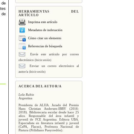
s de
ntes
HERRAMIENTAS DEL
s de
ARTÍCULO
Imprima este artículo
Metadatos de indexación
Cómo citar un elemento
Referencias de búsqueda
Envíe este artículo por correo
electrónico
(Inicie sesión)
Enviar un correo electrónico al
autor/a
(Inicie sesión)
ACERCA DEL AUTOR/A
Lola Rubio
Argentina
Presidenta de ALIJA. Jurado del Premio
Hans Christian Andersen-IBBY (2016-
2018). Bibliotecaria escolar desde hace 25
años. Responsable del área infantil y
juvenil de FCE Argentina. Editora UBA.
Especialista en literatura infantil y juvenil
(CePA, Flacso), Profesora Nacional de
Pintura (Prilidiano Pueyrredón).