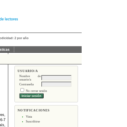
iodicidad: 2 por año
sticas
USUARIO/A
Nombre de
usuario/a
Contraseña
No cerrar sesión
NOTIFICACIONES
res,
Vista
 6-7
Suscribirse
aís,