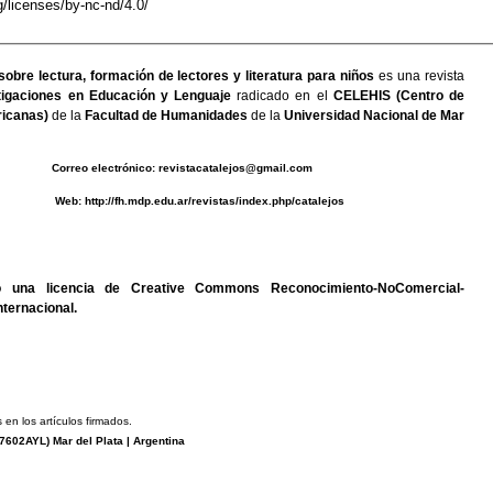
/licenses/by-nc-nd/4.0/
sobre lectura, formación de lectores y literatura para niños
es una revista
igaciones en Educación y Lenguaje
radicado en el
CELEHIS (Centro de
icanas)
de la
Facultad de Humanidades
de la
Universidad Nacional de Mar
0493 C
orreo electrónico:
revistacatalejos@gmail.com
b:
http://fh.mdp.edu.ar/revistas/index.php/catalejos
jo una
licencia de Creative Commons Reconocimiento-NoComercial-
nternacional
.
 en los artículos firmados.
7602AYL
) Mar del Plata | Argentina