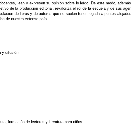
ocentes, lean y expresen su opinión sobre lo leído. De este modo, ademá
jetivo de la producción editorial, revaloriza el rol de la escuela y de sus age
culación de libros y de autores que no suelen tener llegada a puntos alejado
das de nuestro extenso país.
 y difusión.
ura, formación de lectores y literatura para niños