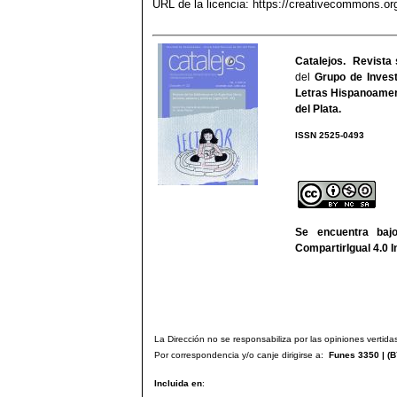
URL de la licencia:
https://creativecommons.org
Catalejos. Revista 
del
Grupo de Invest
Letras Hispanoamer
del Plata
.
ISSN 2525-
We
Se encuentra ba
CompartirIgual 4.0 I
La Dirección no se responsabiliza por las opiniones vertidas
Por correspondencia y/o canje dirigirse a:
Funes 3350 | (
B
Incluida en
: