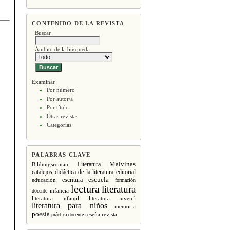
CONTENIDO DE LA REVISTA
Buscar
Ámbito de la búsqueda
Examinar
Por número
Por autor/a
Por título
Otras revistas
Categorías
PALABRAS CLAVE
Malvinas
Literatura
Bildungsroman
editorial
catalejos
didáctica de la literatura
escritura
escuela
educación
formación
lectura
literatura
infancia
docente
literatura infantil
literatura juvenil
literatura para niños
memoria
poesía
revista
práctica docente
reseña