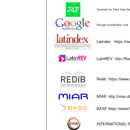
Journals for Free
http://
Google Académico
Link
Latindex
https://w
LatinREV
http://fla
Redib
https://www.
MIAR
http://miar.
BASE
https://www.
INTERNATIONAL I