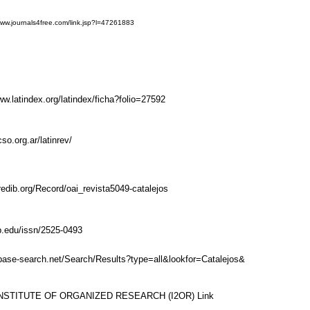
www.journals4free.com/link.jsp?l=47261883
ww.latindex.org/latindex/ficha?folio=27592
cso.org.ar/latinrev/
redib.org/Record/oai_revista5049-catalejos
ub.edu/issn/2525-0493
base-search.net/Search/Results?type=all&lookfor=Catalejos&
NSTITUTE OF ORGANIZED RESEARCH (I2OR)
Link