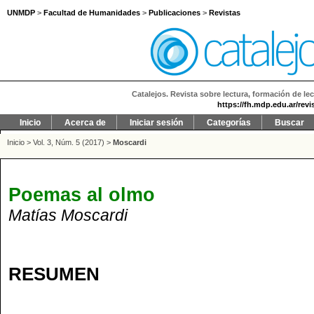
UNMDP
>
Facultad de Humanidades
>
Publicaciones
>
Revistas
Catalejos. Revista sobre lectura, formación de lec
https://fh.mdp.edu.ar/revi
Inicio
Acerca de
Iniciar sesión
Categorías
Buscar
Inicio
>
Vol. 3, Núm. 5 (2017)
>
Moscardi
Poemas al olmo
Matías Moscardi
RESUMEN