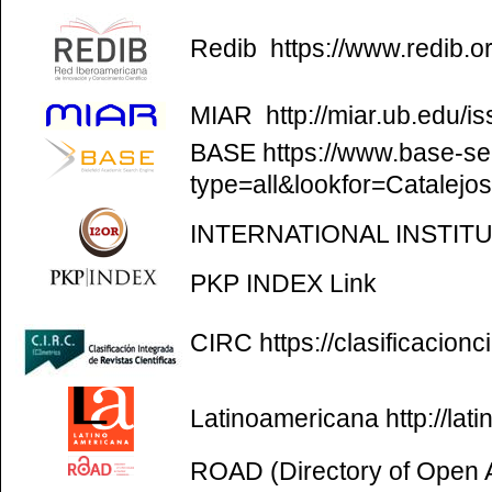
Redib
https://www.redib.o
MIAR
http://miar.ub.edu/
BASE
https://www.base-se
type=all&lookfor=Catalejo
INTERNATIONAL INSTIT
PKP INDEX
Link
CIRC
https://clasificacion
Latinoamericana
http://la
ROAD (Directory of Open