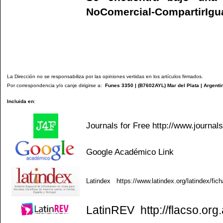
NoComercial-CompartirIgual
La Dirección no se responsabiliza por las opiniones vertidas en los artículos firmados.
Por correspondencia y/o canje dirigirse a:
Funes 3350 | (
B7602AYL
) Mar del Plata | Argenti
Incluida en
:
Journals for Free
http://www.journal
Google Académico
Link
Latindex
https://www.latindex.org/latindex/fic
LatinREV
http://flacso.org.