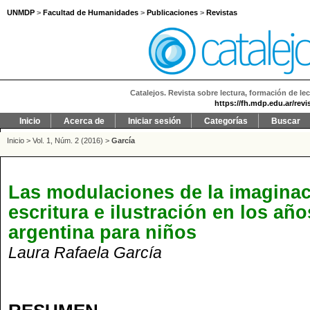
UNMDP
>
Facultad de Humanidades
>
Publicaciones
>
Revistas
Catalejos. Revista sobre lectura, formación de lec
https://fh.mdp.edu.ar/revi
Inicio
Acerca de
Iniciar sesión
Categorías
Buscar
Inicio
>
Vol. 1, Núm. 2 (2016)
>
García
Las modulaciones de la imaginaci
escritura e ilustración en los años
argentina para niños
Laura Rafaela García