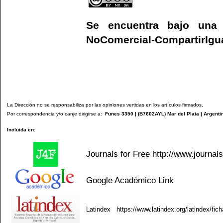
Se encuentra bajo un
NoComercial-CompartirIgual
La Dirección no se responsabiliza por las opiniones vertidas en los artículos firmados.
Por correspondencia y/o canje dirigirse a:
Funes 3350 | (
B7602AYL
) Mar del Plata | Argenti
Incluida en
:
Journals for Free
http://www.journal
Google Académico
Link
Latindex
https://www.latindex.org/latindex/fic