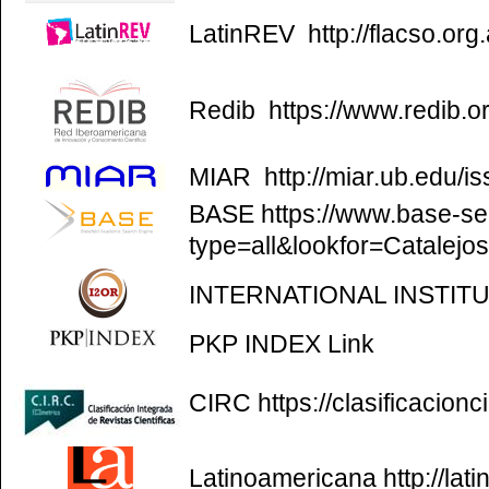
LatinREV
http://flacso.org.
Redib
https://www.redib.o
MIAR
http://miar.ub.edu/
BASE
https://www.base-se
type=all&lookfor=Catalejo
INTERNATIONAL INSTIT
PKP INDEX
Link
CIRC
https://clasificacion
Latinoamericana
http://la