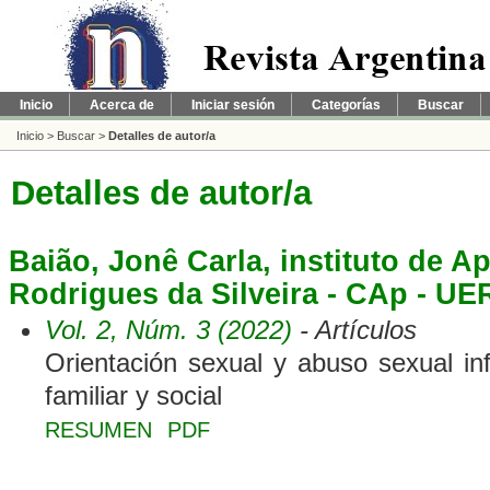
Inicio
Acerca de
Iniciar sesión
Categorías
Buscar
Inicio
>
Buscar
>
Detalles de autor/a
Detalles de autor/a
Baião, Jonê Carla, instituto de 
Rodrigues da Silveira - CAp - UER
Vol. 2, Núm. 3 (2022)
- Artículos
Orientación sexual y abuso sexual infa
familiar y social
RESUMEN
PDF