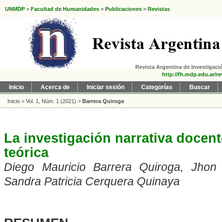
UNMDP
>
Facultad de Humanidades
>
Publicaciones
>
Revistas
Revista Argentina de Investigació
http://fh.mdp.edu.ar/re
Inicio
Acerca de
Iniciar sesión
Categorías
Buscar
Inicio
>
Vol. 1, Núm. 1 (2021)
>
Barrera Quiroga
La investigación narrativa docen
teórica
Diego Mauricio Barrera Quiroga, Jhon
Sandra Patricia Cerquera Quinaya