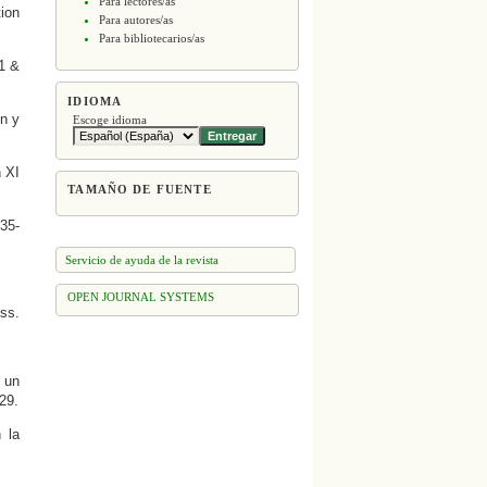
Para lectores/as
tion
Para autores/as
Para bibliotecarios/as
1 &
IDIOMA
ón y
Escoge idioma
 XI
TAMAÑO DE FUENTE
 35-
Servicio de ayuda de la revista
OPEN JOURNAL SYSTEMS
ss.
 un
29.
 la