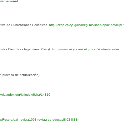
nternacional
ivo de Publicaciones Periódicas
http://ccpp.caicyt.gov.ar/cgi-bin/koha/opac-detail.pl?
1
stas Científicas Argentinas, Caicyt
http://www.caicyt-conicet.gov.ar/sitio/revista-de-
 proceso de actualización)
w.latindex.org/latindex/ficha/14316
org/Record/oai_revista1003-revista-de-educaci%C3%B3n