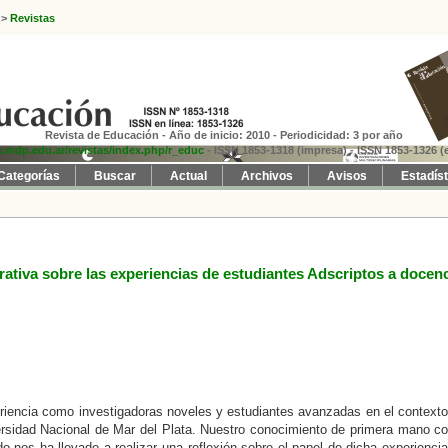
>
Revistas
Revista de Educación - Año de inicio: 2010 - Periodicidad: 3 por año
fh.mdp.edu.ar/revistas/index.php/r_educ
- ISSN 1853-1318 (impresa)
- ISSN 1853-1326 (e
Categorías
Buscar
Actual
Archivos
Avisos
Estadís
rativa sobre las experiencias de estudiantes Adscriptos a docen
periencia como investigadoras noveles y estudiantes avanzadas en el context
versidad Nacional de Mar del Plata. Nuestro conocimiento de primera mano 
 nos ha llevado a realizar una reflexión sobre el papel de dicha experienci