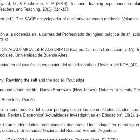
jaard, D., & Boshuizen, H. P. (2014). Teachers’ learning experiences in rela
Teachers and Teaching, 20(3), 314-337.
ven (ed.), The SAGE encyclopedia of qualitative research methods. Volumes 
ón a la docencia en la carrera del Profesorado de Inglés: práctica de afiliaci
73-81.
SIÓN ACADÉMICA: SER ADSCRIPTO (Carrera Cs. de la Educación, UBA). In
ociales, Universidad de Buenos Aires.
rativa en educación: la expansión del valor biográfico. Revista del IICE, (41),
y: Rewriting the self and the social. Routledge.
ting and academic life. Nuevo Brunswick (New Jersey): Rutgers University Pre
d. Barcelona: Paidós.
cia la construcción del saber pedagógico en las comunidades académicas:
ios. Revista Electrónica” Actualidades investigativas en Educación”, 10(2), 1-
futuras identidades profesionales docentes: Una indagación narrativa en
s doctoral). Universidad Nacional del Rosario: Rosario, Argentina.