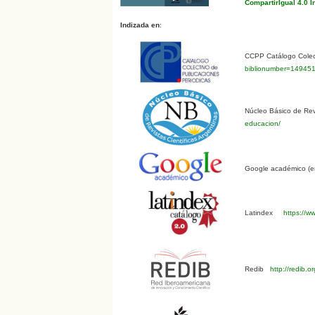
CompartirIgual 4.0 I
Indizada en
:
CCPP Catálogo Colect
biblionumber=14945
Núcleo Básico de Revi
educacion/
Google académico (en
Latindex
https://ww
Redib
http://redib.