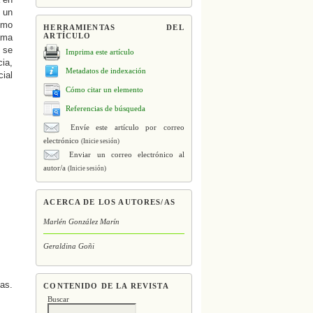
s un
como
HERRAMIENTAS DEL
ARTÍCULO
rama
 se
Imprima este artículo
cia,
Metadatos de indexación
cial
Cómo citar un elemento
Referencias de búsqueda
Envíe este artículo por correo
electrónico
(Inicie sesión)
Enviar un correo electrónico al
autor/a
(Inicie sesión)
ACERCA DE LOS AUTORES/AS
Marlén González Marín
Geraldina Goñi
ias.
CONTENIDO DE LA REVISTA
Buscar