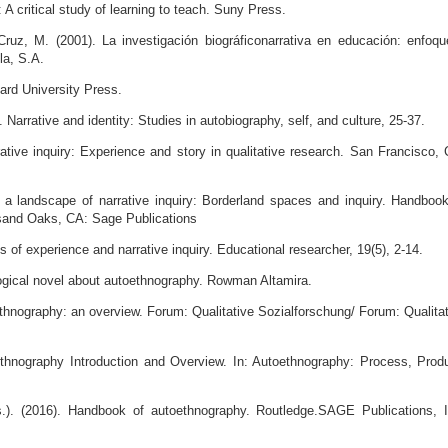
 A critical study of learning to teach. Suny Press.
ruz, M. (2001). La investigación biográficonarrativa en educación: enfoqu
la, S.A.
vard University Press.
Narrative and identity: Studies in autobiography, self, and culture, 25-37.
rative inquiry: Experience and story in qualitative research. San Francisco,
 a landscape of narrative inquiry: Borderland spaces and inquiry. Handboo
usand Oaks, CA: Sage Publications
es of experience and narrative inquiry. Educational researcher, 19(5), 2-14.
logical novel about autoethnography. Rowman Altamira.
ethnography: an overview. Forum: Qualitative Sozialforschung/ Forum: Qualita
ethnography Introduction and Overview. In: Autoethnography: Process, Produ
.). (2016). Handbook of autoethnography. Routledge.SAGE Publications, I