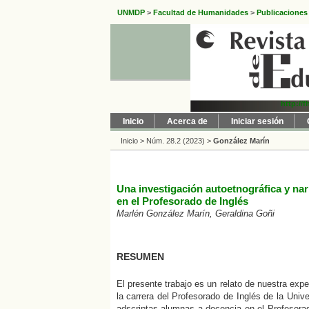
UNMDP
>
Facultad de Humanidades
>
Publicaciones
http://
Inicio
Acerca de
Iniciar sesión
Inicio
>
Núm. 28.2 (2023)
>
González Marín
Una investigación autoetnográfica y nar
en el Profesorado de Inglés
Marlén González Marín, Geraldina Goñi
RESUMEN
El presente trabajo es un relato de nuestra ex
la carrera del Profesorado de Inglés de la Uni
adscriptas alumnas a docencia en el Profesorado