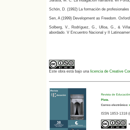
Sarasa, M. C. La indagación narrativa. en Porta
Schön, D. (1992) La formación de profesionales 
Sen, A (1999) Development as Freedom. Oxford:
Solberg, V., Rodríguez, G., Ulloa, G., & Viñ
abordado. V Encuentro Nacional y II Latinoameri
Este obra está bajo una
licencia de Creative C
Revista de Educació
Plata
.
Correo electrónico:
r
ISSN 1853-1318 (i