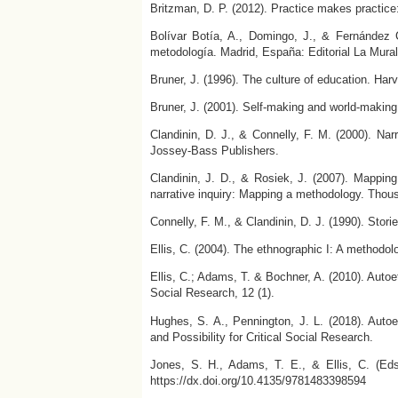
Britzman, D. P. (2012). Practice makes practice:
Bolívar Botía, A., Domingo, J., & Fernández C
metodología. Madrid, España: Editorial La Mural
Bruner, J. (1996). The culture of education. Har
Bruner, J. (2001). Self-making and world-making. 
Clandinin, D. J., & Connelly, F. M. (2000). Nar
Jossey-Bass Publishers.
Clandinin, J. D., & Rosiek, J. (2007). Mapping
narrative inquiry: Mapping a methodology. Tho
Connelly, F. M., & Clandinin, D. J. (1990). Stori
Ellis, C. (2004). The ethnographic I: A methodo
Ellis, C.; Adams, T. & Bochner, A. (2010). Auto
Social Research, 12 (1).
Hughes, S. A., Pennington, J. L. (2018). Auto
and Possibility for Critical Social Research.
Jones, S. H., Adams, T. E., & Ellis, C. (Eds
https://dx.doi.org/10.4135/9781483398594