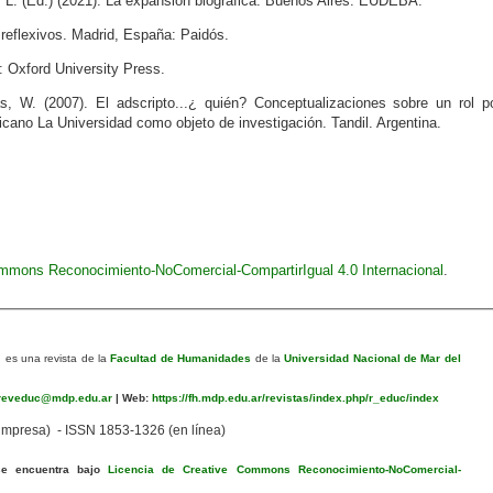
, L. (Ed.) (2021). La expansión biográfica. Buenos Aires. EUDEBA.
reflexivos. Madrid, España: Paidós.
 Oxford University Press.
as, W. (2007). El adscripto...¿ quién? Conceptualizaciones sobre un rol p
cano La Universidad como objeto de investigación. Tandil. Argentina.
ommons Reconocimiento-NoComercial-CompartirIgual 4.0 Internacional
.
n
es una revista de la
Facultad de Humanidades
de la
Universidad Nacional de Mar del
eveduc@mdp.edu.ar
|
Web:
https://fh.mdp.edu.ar/revistas/index.php/r_educ/index
mpresa) - ISSN 1853-1326 (en línea)
se encuentra bajo
Licencia de Creative Commons Reconocimiento-NoComercial-