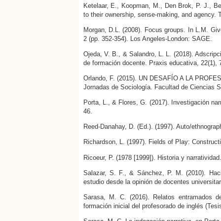
Ketelaar, E., Koopman, M., Den Brok, P. J., Bei
to their ownership, sense-making, and agency. 
Morgan, D.L. (2008). Focus groups. In L.M. Gi
2 (pp. 352-354). Los Angeles-London: SAGE.
Ojeda, V. B., & Salandro, L. L. (2018). Adscripci
de formación docente. Praxis educativa, 22(1), 
Orlando, F. (2015). UN DESAFÍO A LA PROFE
Jornadas de Sociología. Facultad de Ciencias S
Porta, L., & Flores, G. (2017). Investigación nar
46.
Reed-Danahay, D. (Ed.). (1997). Auto/ethnograph
Richardson, L. (1997). Fields of Play: Construc
Ricoeur, P. (1978 [1999]). Historia y narrativida
Salazar, S. F., & Sánchez, P. M. (2010). Ha
estudio desde la opinión de docentes universitar
Sarasa, M. C. (2016). Relatos entramados de 
formación inicial del profesorado de inglés (Tesi