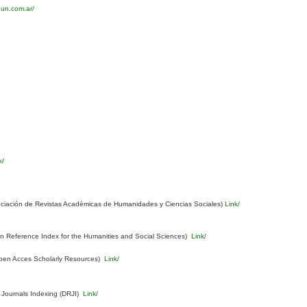
eun.com.ar/
k/
ciación de Revistas Académicas de Humanidades y Ciencias Sociales)
Link/
Reference Index for the Humanities and Social Sciences)
Link/
pen Acces Scholarly Resources)
Link/
 Journals Indexing (DRJI)
Link/