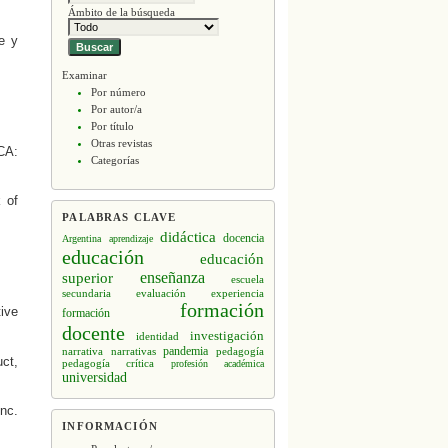
Ámbito de la búsqueda
e y
Examinar
Por número
Por autor/a
Por título
Otras revistas
 CA:
Categorías
k of
PALABRAS CLAVE
didáctica
docencia
Argentina
aprendizaje
educación
educación
enseñanza
superior
escuela
secundaria
evaluación
experiencia
formación
tive
formación
docente
investigación
identidad
narrativa
narrativas
pandemia
pedagogía
ct,
pedagogía crítica
profesión académica
universidad
nc.
INFORMACIÓN