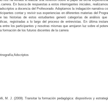
 carrera. En busca de respuestas a estos interrogantes iniciales, realizamo
8 adscriptos a docencia del Profesorado. Adoptamos la indagación narrativa 
rticipantes contar y revivir sus experiencias en diferentes materias del Prog
 de las historias de estos estudiantes generó categorías de análisis que
ficas, registradas a lo largo del proceso de entrevistas. En última instan
 entre los participantes y nosotras mismas que arrojaron luz sobre el poten
la formación de los futuros docentes de la carrera
tnografía;Adscriptos
lli, M. J. (2009). Transitar la formación pedagógica: dispositivos y estrateg