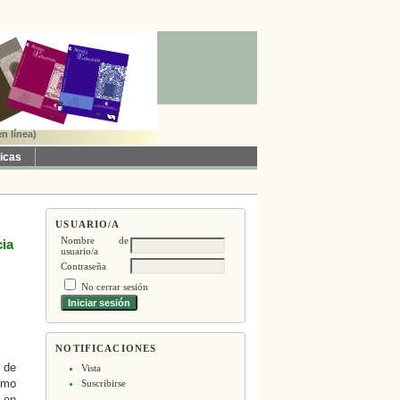
n línea)
ticas
USUARIO/A
Nombre de
cia
usuario/a
Contraseña
No cerrar sesión
NOTIFICACIONES
o de
Vista
como
Suscribirse
a en