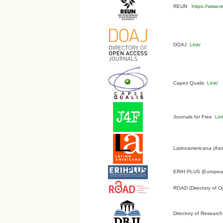
REUN
https://www.r
DOAJ
Link/
Capes Qualis
Link/
Journals for Free
Lin
Latinoamericana (Aso
ERIH PLUS (European 
ROAD (Directory of O
Directory of Research