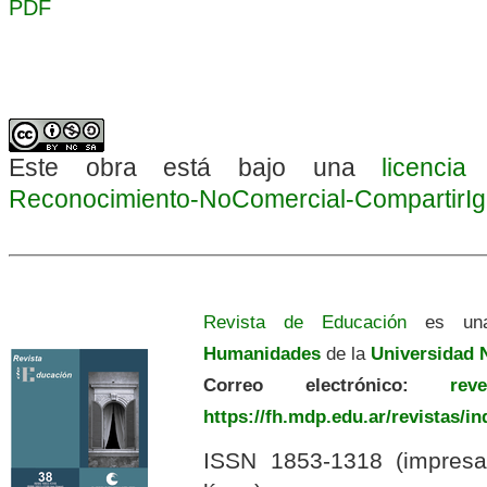
PDF
Este obra está bajo una
licenci
Reconocimiento-NoComercial-CompartirIgua
Revista de Educación
es una
Humanidades
de la
Universidad N
Correo electrónico:
revedu
https://fh.mdp.edu.ar/revistas/i
ISSN 1853-1318 (impres