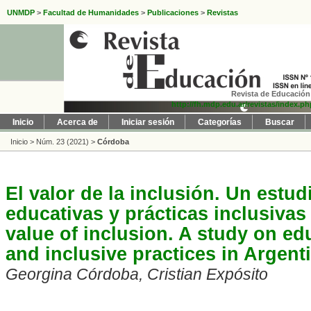
UNMDP
>
Facultad de Humanidades
>
Publicaciones
>
Revistas
Revista de Educación 
http://fh.mdp.edu.ar/revistas/index.p
Inicio
Acerca de
Iniciar sesión
Categorías
Buscar
Inicio
>
Núm. 23 (2021)
>
Córdoba
El valor de la inclusión. Un estud
educativas y prácticas inclusivas
value of inclusion. A study on ed
and inclusive practices in Argent
Georgina Córdoba, Cristian Expósito