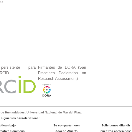
eo
persistente para
Firmantes de DORA (San
ORCID
Francisco Declaration on
Research Assessment)
d de Humanidades
,
Universidad Nacional de Mar del Plata
siguientes características:
blican bajo
Se comparten con
Solicitamos difundir
Creative Commons
Acceso Abierto
nuestros contenidos: