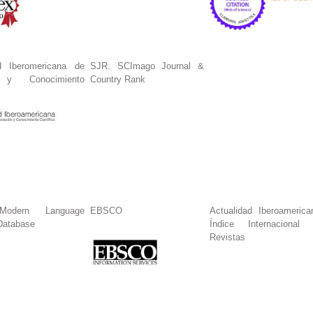
 Iberomericana de
SJR. SCImago Journal &
n y Conocimiento
Country Rank
dern Language
EBSCO
Actualidad Iberoamerica
Database
Índice Internacional
Revistas