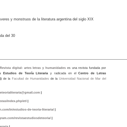
res y monstruos de la literatura argentina del siglo XIX
da del 30
 Revista digital: artes letras y humanidad
es
es una revista fundada por
s Estudios de Teoría Literaria
y radicada en el
Centro de Letras
)
de la
Facultad de Humanidades
de la
Universidad Nacional de Mar del
eteorialiteraria@gmail.com
|
istas/index.php/etl
|
.com/in/estudios-de-teoria-literaria/
|
gram.com/revistaestudiosdeteoria/
|
eraria
|