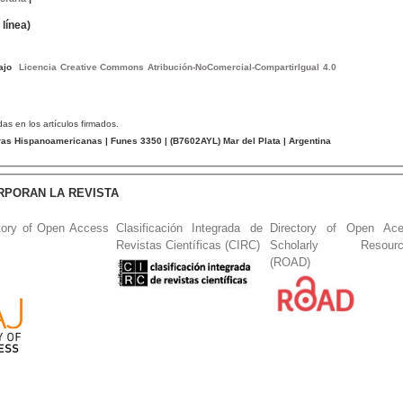
línea)
bajo
Licencia Creative Commons Atribución-NoComercial-CompartirIgual 4.0
das en los artículos firmados.
tras Hispanoamericanas
| Funes 3350 | (
B7602AYL
) Mar del Plata | Argentina
RPORAN LA REVISTA
tory of Open Access
Clasificación Integrada de
Directory of Open Ac
Revistas Científicas (CIRC)
Scholarly Resourc
(ROAD)