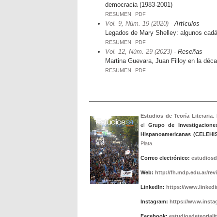
democracia (1983-2001)
RESUMEN
PDF
Vol. 9, Núm. 19 (2020)
- Artículos
Legados de Mary Shelley: algunos cadáve
RESUMEN
PDF
Vol. 12, Núm. 29 (2023)
- Reseñas
Martina Guevara, Juan Filloy en la déca
RESUMEN
PDF
Estudios de Teoría Literaria.
el
Grupo de Investigacione
Hispanoamericanas (CELEHIS
Plata.
Correo electrónico:
estudiosd
Web:
http://fh.mdp.edu.ar/rev
LinkedIn:
https://www.linkedin
Instagram:
https://www.insta
Facebook:
estudiosdeteorialit