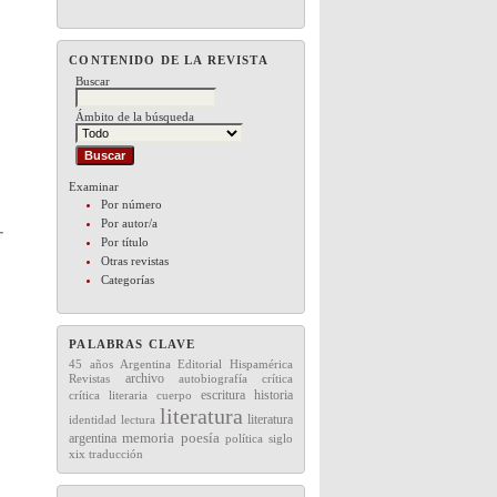
CONTENIDO DE LA REVISTA
Buscar
Ámbito de la búsqueda
Examinar
Por número
Por autor/a
Por título
Otras revistas
Categorías
PALABRAS CLAVE
45 años
Editorial
Hispamérica
Argentina
archivo
Revistas
autobiografía
crítica
escritura
historia
crítica literaria
cuerpo
literatura
literatura
lectura
identidad
memoria
argentina
poesía
política
siglo
xix
traducción