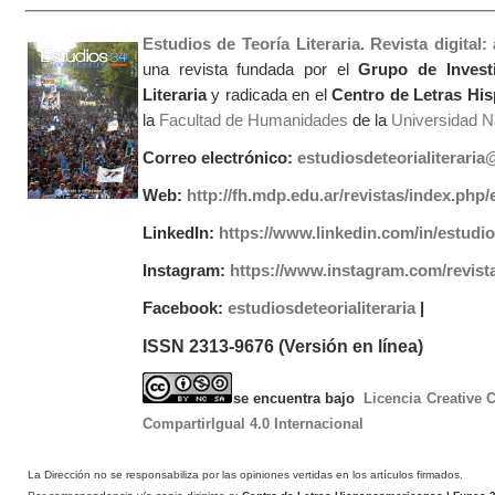
Estudios de Teoría Literaria. Revista digital
una revista fundada por el
Grupo de Invest
Literaria
y radicada en el
Centro de Letras Hi
la
Facultad de Humanidades
de la
Universidad Na
Correo electrónico:
estudiosdeteorialiterari
Web:
http://fh.mdp.edu.ar/revistas/index.php/e
LinkedIn:
https://www.linkedin.com/in/estudios
Instagram:
https://www.instagram.com/revist
Facebook:
estudiosdeteorialiteraria
|
ISSN 2313-9676 (Versión en línea)
se encuentra bajo
Licencia Creative
CompartirIgual 4.0 Internacional
La Dirección no se responsabiliza por las opiniones vertidas en los artículos firmados.