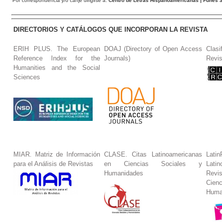
Por correspondencia y/o canje dirigirse a:
Centro de Letras Hispanoamericanas
| Funes 3
DIRECTORIOS Y CATÁLOGOS QUE INCORPORAN LA REVISTA
ERIH PLUS. The European
DOAJ (Directory of Open Access
Clasi
Reference Index for the
Journals)
Revis
Humanities and the Social
Sciences
MIAR. Matriz de Información
CLASE. Citas Latinoamericanas
La
para el Análisis de Revistas
en Ciencias Sociales y
Lat
Humanidades
Revi
Cie
Huma