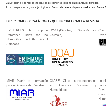
La Dirección no se responsabiliza por las opiniones vertidas en los artículos firmados.
Por correspondencia y/o canje dirigirse a:
Centro de Letras Hispanoamericanas
| Funes 3
DIRECTORIOS Y CATÁLOGOS QUE INCORPORAN LA REVISTA
ERIH PLUS. The European
DOAJ (Directory of Open Access
Clasi
Reference Index for the
Journals)
Revis
Humanities and the Social
Sciences
MIAR. Matriz de Información
CLASE. Citas Latinoamericanas
La
para el Análisis de Revistas
en Ciencias Sociales y
Lat
Humanidades
Revi
Cie
Huma