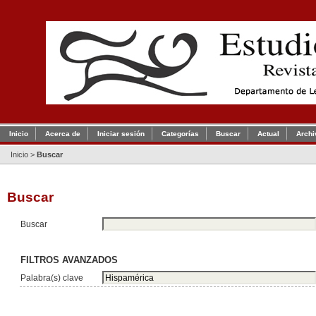
Inicio
Acerca de
Iniciar sesión
Categorías
Buscar
Actual
Archi
Inicio
>
Buscar
Buscar
Buscar
FILTROS AVANZADOS
Palabra(s) clave