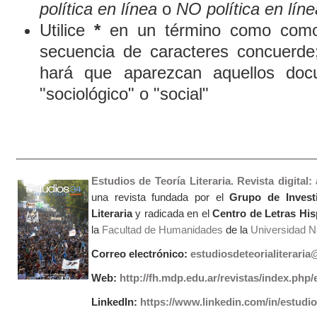
política en línea
o
NO política en líne
Utilice
*
en un término como comod
secuencia de caracteres concuerde
hará que aparezcan aquellos doc
"sociológico" o "social"
Estudios de Teoría Literaria. Revista digital
una revista fundada por el
Grupo de Invest
Literaria
y radicada en el
Centro de Letras Hi
la
Facultad de Humanidades
de la
Universidad Na
Correo electrónico:
estudiosdeteorialiterari
Web:
http://fh.mdp.edu.ar/revistas/index.php/e
LinkedIn:
https://www.linkedin.com/in/estudios