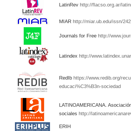
LatinRev
http://flacso.org.ar/lat
MIAR
http://miar.ub.edu/issn/24
Journals for Free
http://www.jou
Latindex
http://www.latindex.una
RedIb
https://www.redib.org/rec
educaci%C3%B3n-sociedad
LATINOAMERICANA. Asociación d
sociales
http://latinoamericanar
ERIH