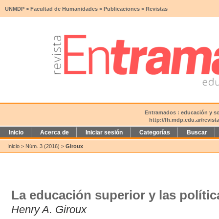
UNMDP
>
Facultad de Humanidades
>
Publicaciones
>
Revistas
Entramados : educación y soc
http://fh.mdp.edu.ar/revis
Inicio
Acerca de
Iniciar sesión
Categorías
Buscar
Inicio
>
Núm. 3 (2016)
>
Giroux
La educación superior y las polític
Henry A. Giroux