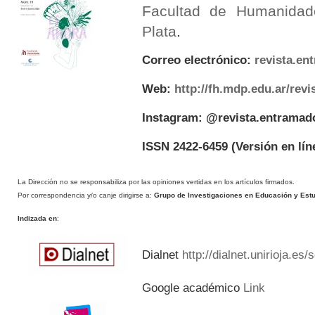
Facultad de Humanidad
Plata
.
Correo electrónico:
revista.e
Web:
http://fh.mdp.edu.ar/rev
Instagram: @revista.entramad
ISSN 2422-6459
(Versión en lín
La Dirección no se responsabiliza por las opiniones vertidas en los artículos firmados.
Por correspondencia y/o canje dirigirse a:
Grupo de Investigaciones en Educación y Estud
Indizada en
:
Dialnet
http://dialnet.unirioja.es
Google académico
Link