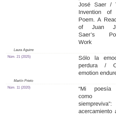
José Saer / 
Invention of
Poem. A Read
of Juan J
Saer’s Poe
Work
Laura Aguirre
Núm. 21 (2025)
Sólo la emoc
perdura / O
emotion endur
Martín Prieto
Núm. 11 (2020)
“Mi poesía
como 
siempreviva”
acercamiento 