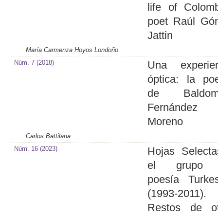
life of Colom
poet Raúl Gó
Jattin
María Carmenza Hoyos Londoño
Núm. 7 (2018)
Una experien
óptica: la po
de Baldom
Fernández
Moreno
Carlos Battilana
Núm. 16 (2023)
Hojas Select
el grupo
poesía Turke
(1993-2011).
Restos de ot