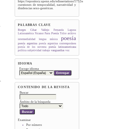
https://repository.upenn.edu/edissertations/1752sobre
cuestiones de temporalidad, narratividad y
disidencias sexo-genéricas.
PALABRAS CLAVE
Borges
César Vallejo
Fernanda Laguna
Poesía
Latinoamérica
Nicanor Parra
Trilce
archivo
poesía
intermedialidad
lengua
música
poesía argentina
poesía argentina contemporánea
poesía latinoamericana
poesía de los noventa
vanguardias
política
subjetividad
trabajo
voz
IDIOMA
Escoge idioma
CONTENIDO DE LA REVISTA
Buscar
Ámbito de la búsqueda
Examinar
Por número