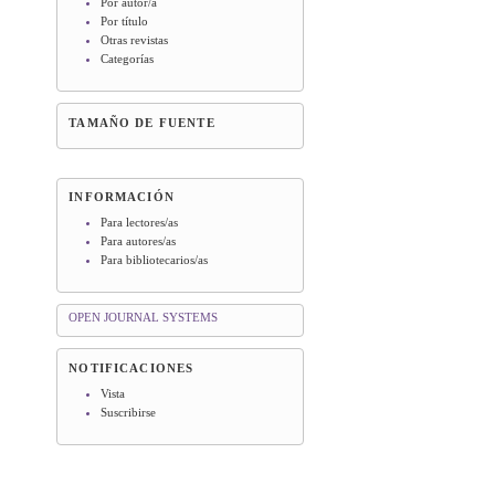
Por autor/a
Por título
Otras revistas
Categorías
TAMAÑO DE FUENTE
INFORMACIÓN
Para lectores/as
Para autores/as
Para bibliotecarios/as
OPEN JOURNAL SYSTEMS
NOTIFICACIONES
Vista
Suscribirse