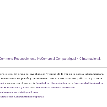
e Commons Reconocimiento-NoComercial-CompartirIgual 4.0 Internacional
.
una revista del
Grupo de Investigación "Figuras de la voz en la poesía latinoamericana
y observatorio de poesía y performance" PIP 112 20130100310 | Año 2015 | CONICET
com/
y cuenta con el aval de la
Facultad de Humanidades
de la
Universidad Nacional de
 de Humanidades y Artes
de la
Universidad Nacional de Rosario
indelospoetasrevista@gmail.com
revistas/index.php/eljardindelospoetas