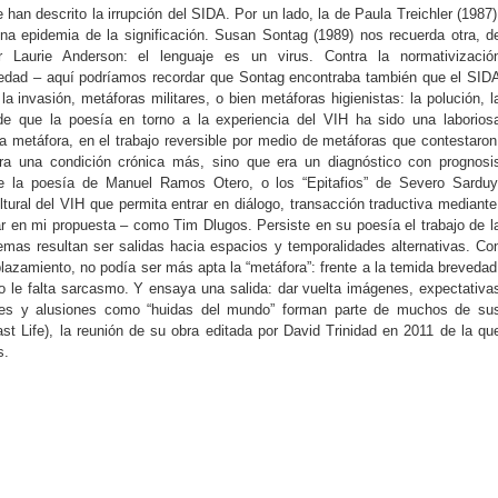
han descrito la irrupción del SIDA. Por un lado, la de Paula Treichler (1987)
na epidemia de la significación. Susan Sontag (1989) nos recuerda otra, d
 Laurie Anderson: el lenguaje es un virus. Contra la normativizació
rmedad – aquí podríamos recordar que Sontag encontraba también que el SID
 invasión, metáforas militares, o bien metáforas higienistas: la polución, l
 de que la poesía en torno a la experiencia del VIH ha sido una laborios
la metáfora, en el trabajo reversible por medio de metáforas que contestaron
ra una condición crónica más, sino que era un diagnóstico con prognosi
sde la poesía de Manuel Ramos Otero, o los “Epitafios” de Severo Sarduy
tural del VIH que permita entrar en diálogo, transacción traductiva mediante
ar en mi propuesta – como Tim Dlugos. Persiste en su poesía el trabajo de l
emas resultan ser salidas hacia espacios y temporalidades alternativas. Co
plazamiento, no podía ser más apta la “metáfora”: frente a la temida brevedad
no le falta sarcasmo. Y ensaya una salida: dar vuelta imágenes, expectativa
miles y alusiones como “huidas del mundo” forman parte de muchos de su
 Life), la reunión de su obra editada por David Trinidad en 2011 de la qu
s.