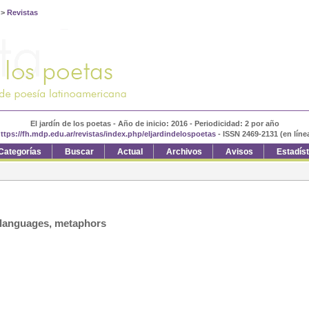
>
Revistas
El jardín de los poetas - Año de inicio: 2016 - Periodicidad: 2 por año
ttps://fh.mdp.edu.ar/revistas/index.php/eljardindelospoetas
- ISSN 2469-2131 (en líne
Categorías
Buscar
Actual
Archivos
Avisos
Estadís
, languages, metaphors