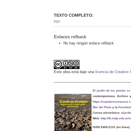
TEXTO COMPLETO:
PDF
Enlaces refback
No hay ningún enlace refback.
Este obra está bajo una
licencia de Creativ
El jardín de los poetas
es 
contemporánea. Archivo 
https://cajaderesonancia.
Mar del Plata
y la
Facultad
Correo electrónico:
eljard
Web:
http://fh.mdp.edu.ar/
ISSN 2469-2131
(en línea)