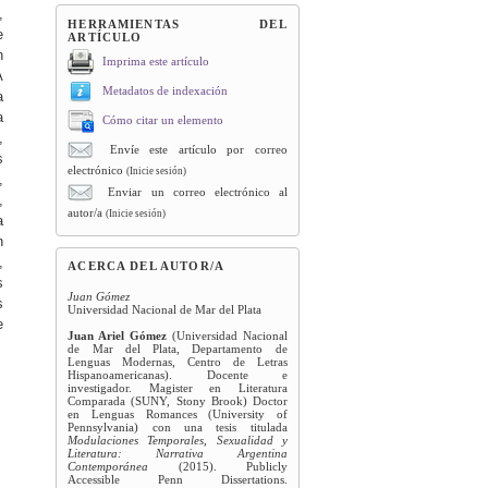
,
HERRAMIENTAS DEL
e
ARTÍCULO
n
Imprima este artículo
A
Metadatos de indexación
a
a
Cómo citar un elemento
,
Envíe este artículo por correo
s
electrónico
(Inicie sesión)
,
Enviar un correo electrónico al
,
autor/a
(Inicie sesión)
a
n
,
ACERCA DEL AUTOR/A
s
Juan Gómez
s
Universidad Nacional de Mar del Plata
e
Juan Ariel Gómez
(Universidad Nacional
de Mar del Plata, Departamento de
Lenguas Modernas, Centro de Letras
Hispanoamericanas). Docente e
investigador. Magister en Literatura
Comparada (SUNY, Stony Brook) Doctor
en Lenguas Romances (University of
Pennsylvania) con una tesis titulada
Modulaciones Temporales, Sexualidad y
Literatura: Narrativa Argentina
Contemporánea
(2015). Publicly
Accessible Penn Dissertations.