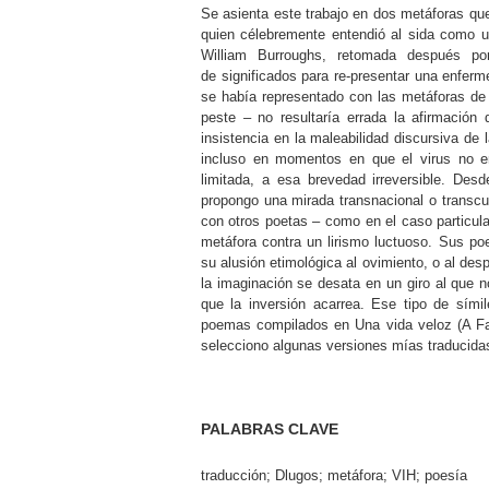
Se asienta este trabajo en dos metáforas que 
quien célebremente entendió al sida como u
William Burroughs, retomada después por
de significados para re-presentar una enfe
se había representado con las metáforas de la
peste – no resultaría errada la afirmación
insistencia en la maleabilidad discursiva de 
incluso en momentos en que el virus no e
limitada, a esa brevedad irreversible. De
propongo una mirada transnacional o transcul
con otros poetas – como en el caso particul
metáfora contra un lirismo luctuoso. Sus po
su alusión etimológica al ovimiento, o al des
la imaginación se desata en un giro al que 
que la inversión acarrea. Ese tipo de sí
poemas compilados en Una vida veloz (A Fast
selecciono algunas versiones mías traducida
PALABRAS CLAVE
traducción; Dlugos; metáfora; VIH; poesía