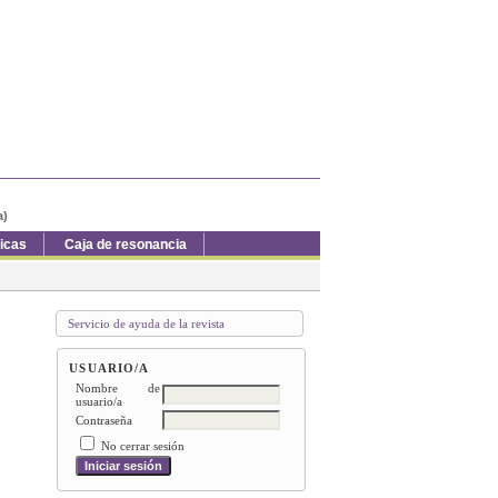
a)
ticas
Caja de resonancia
Servicio de ayuda de la revista
USUARIO/A
Nombre de
usuario/a
Contraseña
No cerrar sesión