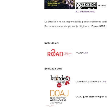
se encu
4.0 Internacional
La Dirección no se responsabiliza por las opiniones verti
Por correspondencia y/o canje dirigirse a:
Funes 3350 | 
Incluida en:
ROAD
Link
Evaluada por:
Latindex Catálogo 2.0
Link
DOAJ (Directory of Open A