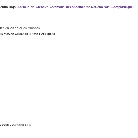
entra bajo
Licencia de Creative Commons Reconocimiento-NoComercial-CompartirIgual
das en los artículos firmados.
(
B7602AYL
) Mar del Plata | Argentina
ccess Journals)
Link