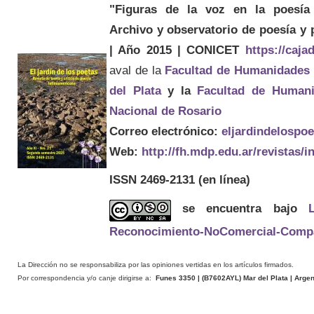
"Figuras de la voz en la poesía 
Archivo y observatorio de poesía y
| Año 2015 | CONICET
https://caj
aval de la
Facultad de Humanidades
del Plata
y la
Facultad de Humani
Nacional de Rosario
Correo electrónico:
eljardindelospo
Web:
http://fh.mdp.edu.ar/revistas/
ISSN 2469-2131
(en línea)
se encuentra bajo
Reconocimiento-NoComercial-Compart
La Dirección no se responsabiliza por las opiniones vertidas en los artículos firmados.
Por correspondencia y/o canje dirigirse a:
Funes 3350 | (
B7602AYL
) Mar del Plata | Arge