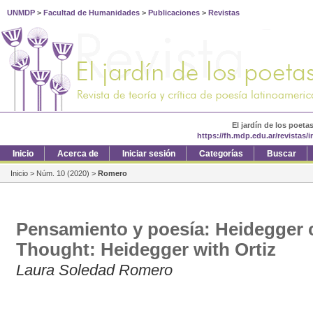
UNMDP
>
Facultad de Humanidades
>
Publicaciones
>
Revistas
El jardín de los poeta
https://fh.mdp.edu.ar/revistas/
Inicio
Acerca de
Iniciar sesión
Categorías
Buscar
Inicio
>
Núm. 10 (2020)
>
Romero
Pensamiento y poesía: Heidegger c
Thought: Heidegger with Ortiz
Laura Soledad Romero